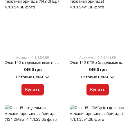
Артикул: 4.1.1.54.06
Артикул: 4.1.1.54v1.06
Флаг 142 отдельная пехотная бригада (142 ОПБр), 60х90 см, Габардин 120 г/м², Сублимационная печать, односторонний, Карман под древко слева
Флаг 142 ОПБр (отдельная пехотная бригада), 60х90 см, Габардин 120 г/м², Сублимационная печать, односторонний, Карман под древко слева
349.0 грн
349.0 грн
Оптовые цены
Оптовые цены
Купить
Купить