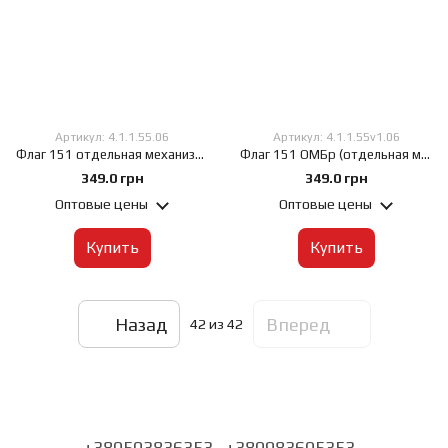
Артикул: 4.1.1.55.06
Артикул: 4.1.1.55v1.06
Флаг 151 отдельная механизированная бригада (151 ОМБр), 60х90 см, Габардин 120 г/м², Сублимационная печать, односторонний, Карман под древко слева
Флаг 151 ОМБр (отдельная механизированная бригада), 60х90 см, Габардин 120 г/м², Сублимационная печать, односторонний, Карман под древко слева
349.0 грн
349.0 грн
Оптовые цены
Оптовые цены
Купить
Купить
Назад
Вперед
42
из 42
+380503836353
+380983605353