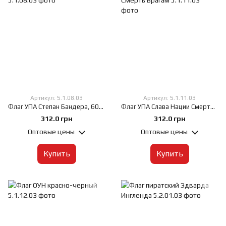
Артикул: 5.1.08.03
Артикул: 5.1.11.03
Флаг УПА Степан Бандера, 60х90 см, Искусственный шелк 50 г/м², Сублимационная печать, односторонний, Карман под древко слева
Флаг УПА Слава Нации Смерть Врагам, 60х90 см, Искусственный шелк 50 г/м², Сублимационная печать, односторонний, Карман под древко слева
312.0 грн
312.0 грн
Оптовые цены
Оптовые цены
Купить
Купить