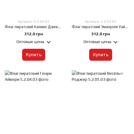
Артикул: 5.2.02.03
Артикул: 5.2.03.03
Флаг пиратский Калико Джека, 60х90 см, Искусственный шелк 50 г/м², Сублимационная печать, односторонний, Карман под древко слева
Флаг пиратский Эмануэля Уайнна, 60х90 см, Искусственный шелк 50 г/м², Сублимационная печать, односторонний, Карман под древко слева
312.0 грн
312.0 грн
Оптовые цены
Оптовые цены
Купить
Купить