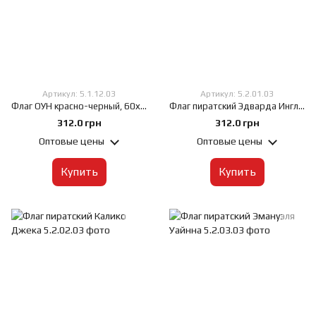
Артикул: 5.1.12.03
Артикул: 5.2.01.03
Флаг ОУН красно-черный, 60х90 см, Искусственный шелк 50 г/м², Сублимационная печать, односторонний, Карман под древко слева
Флаг пиратский Эдварда Ингленда, 60х90 см, Искусственный шелк 50 г/м², Сублимационная печать, односторонний, Карман под древко слева
312.0 грн
312.0 грн
Оптовые цены
Оптовые цены
Купить
Купить