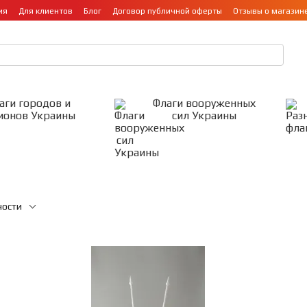
ия
Для клиентов
Блог
Договор публичной оферты
Отзывы о магазин
аги городов и
Флаги вооруженных
ионов Украины
сил Украины
ности