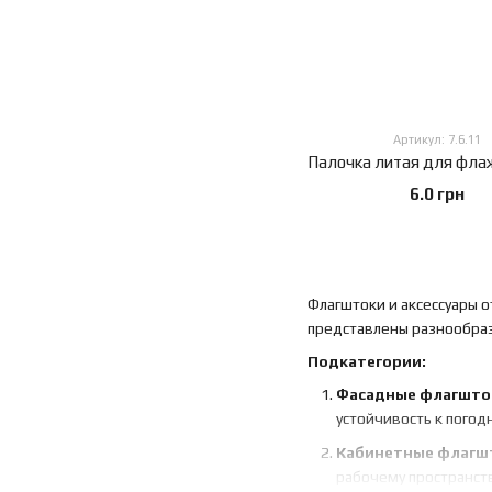
Артикул: 7.6.11
6.0 грн
Флагштоки и аксессуары о
представлены разнообраз
Подкатегории:
Фасадные флагшто
устойчивость к погод
Кабинетные флагш
рабочему пространств