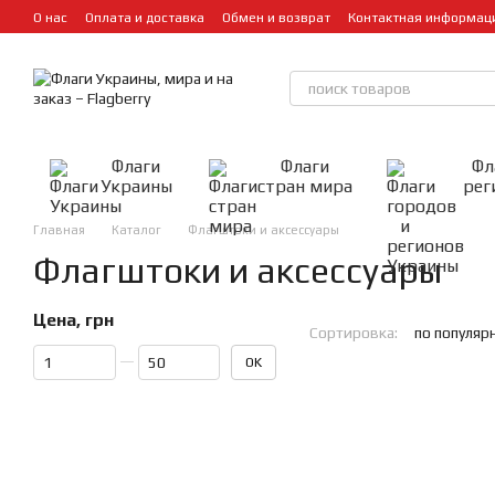
Перейти к основному контенту
О нас
Оплата и доставка
Обмен и возврат
Контактная информац
Флаги
Флаги
Фл
Украины
стран мира
рег
Главная
Каталог
Флагштоки и аксессуары
Флагштоки и аксессуары
Цена, грн
Сортировка:
по популяр
От Цена, грн
До Цена, грн
OK