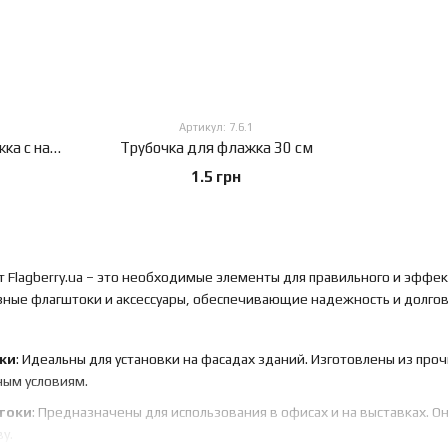
Артикул: 7.6.1
Палочка литая для флажка с навершием тризуб
Трубочка для флажка 30 см
1.5 грн
т Flagberry.ua – это необходимые элементы для правильного и эффе
ные флагштоки и аксессуары, обеспечивающие надежность и долгов
ки
: Идеальны для установки на фасадах зданий. Изготовлены из пр
ным условиям.
токи
: Предназначены для использования в офисах и на выставках. 
у.