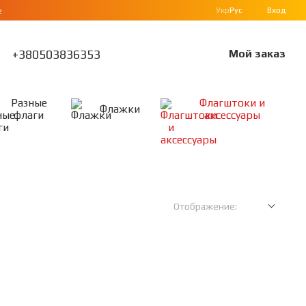
Укр
Рус
Вход
е
+380503836353
Мой заказ
Разные
Флагштоки и
Флажки
флаги
аксессуары
Отображение: