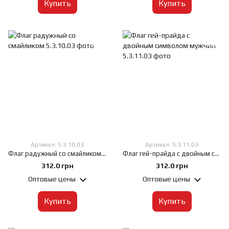
Купить
Купить
Артикул: 5.3.10.03
Артикул: 5.3.11.03
Флаг радужный со смайликом, 60х90 см, Искусственный шелк 50 г/м², Сублимационная печать, односторонний, Карман под древко слева
Флаг гей-прайда с двойным символом мужчин, 60х90 см, Искусственный шелк 50 г/м², Сублимационная печать, односторонний, Карман под древко слева
312.0 грн
312.0 грн
Оптовые цены
Оптовые цены
Купить
Купить