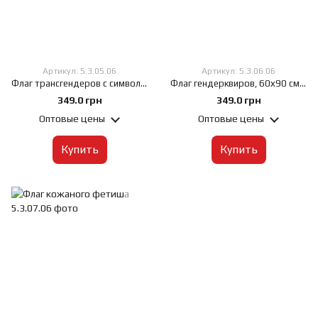
Артикул: 5.3.05.06
Артикул: 5.3.06.06
Флаг трансгендеров с символом, 60х90 см, Габардин 120 г/м², Сублимационная печать, односторонний, Карман под древко слева
Флаг гендерквиров, 60х90 см, Габардин 120 г/м², Сублимационная печать, односторонний, Карман под древко слева
349.0 грн
349.0 грн
Оптовые цены
Оптовые цены
Купить
Купить