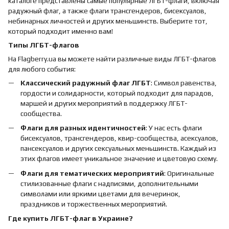
каталоге представлены самые популярные ЛГБТ-флаги, включая
радужный флаг, а также флаги трансгендеров, бисексуалов,
небинарных личностей и других меньшинств. Выберите тот,
который подходит именно вам!
Типы ЛГБТ-флагов
На Flagberry.ua вы можете найти различные виды ЛГБТ-флагов
для любого события:
Классический радужный флаг ЛГБТ
: Символ равенства,
гордости и солидарности, который подходит для парадов,
маршей и других мероприятий в поддержку ЛГБТ-
сообщества.
Флаги для разных идентичностей
: У нас есть флаги
бисексуалов, трансгендеров, квир-сообщества, асексуалов,
пансексуалов и других сексуальных меньшинств. Каждый из
этих флагов имеет уникальное значение и цветовую схему.
Флаги для тематических мероприятий
: Оригинальные
стилизованные флаги с надписями, дополнительными
символами или яркими цветами для вечеринок,
праздников и торжественных мероприятий.
Где купить ЛГБТ-флаг в Украине?