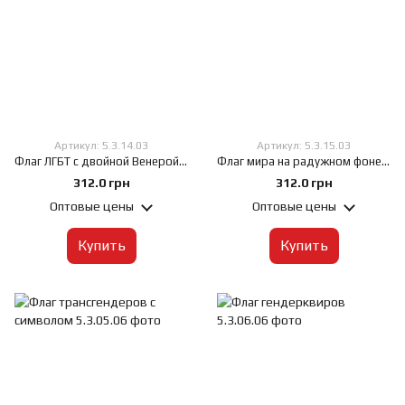
Артикул: 5.3.14.03
Артикул: 5.3.15.03
Флаг ЛГБТ с двойной Венерой, 60х90 см, Искусственный шелк 50 г/м², Сублимационная печать, односторонний, Карман под древко слева
Флаг мира на радужном фоне, 60х90 см, Искусственный шелк 50 г/м², Сублимационная печать, односторонний, Карман под древко слева
312.0 грн
312.0 грн
Оптовые цены
Оптовые цены
Купить
Купить