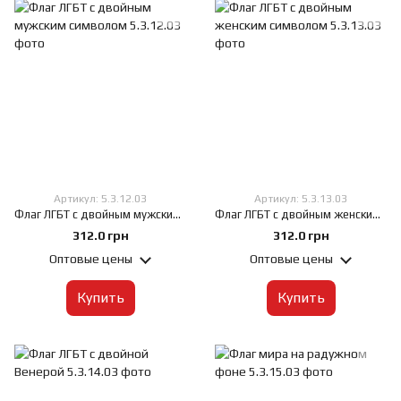
Артикул: 5.3.12.03
Артикул: 5.3.13.03
Флаг ЛГБТ с двойным мужским символом, 60х90 см, Искусственный шелк 50 г/м², Сублимационная печать, односторонний, Карман под древко слева
Флаг ЛГБТ с двойным женским символом, 60х90 см, Искусственный шелк 50 г/м², Сублимационная печать, односторонний, Карман под древко слева
312.0 грн
312.0 грн
Оптовые цены
Оптовые цены
Купить
Купить