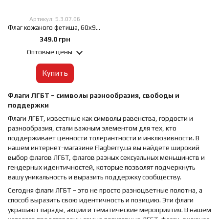
Артикул: 5.3.07.06
Флаг кожаного фетиша, 60х90 см, Габардин 120 г/м², Сублимационная печать, односторонний, Карман под древко слева
349.0 грн
Оптовые цены
Купить
Флаги ЛГБТ – символы разнообразия, свободы и
поддержки
Флаги ЛГБТ, известные как символы равенства, гордости и
разнообразия, стали важным элементом для тех, кто
поддерживает ценности толерантности и инклюзивности. В
нашем интернет-магазине Flagberry.ua вы найдете широкий
выбор флагов ЛГБТ, флагов разных сексуальных меньшинств и
гендерных идентичностей, которые позволят подчеркнуть
вашу уникальность и выразить поддержку сообществу.
Сегодня флаги ЛГБТ – это не просто разноцветные полотна, а
способ выразить свою идентичность и позицию. Эти флаги
украшают парады, акции и тематические мероприятия. В нашем