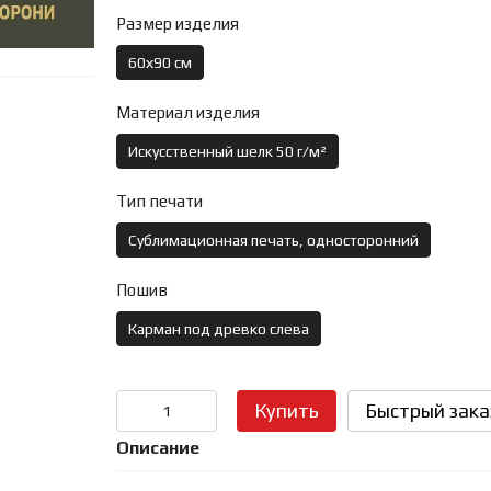
Размер изделия
60х90 см
Материал изделия
Искусственный шелк 50 г/м²
Тип печати
Сублимационная печать, односторонний
Пошив
Карман под древко слева
Купить
Быстрый зака
Описание