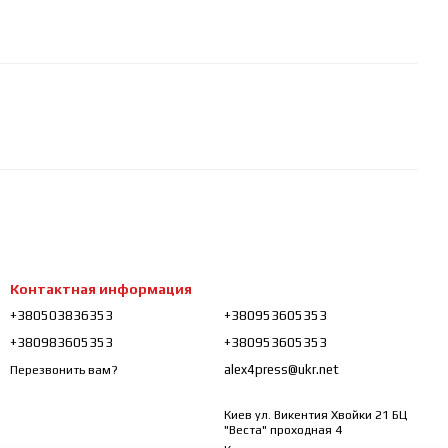
Контактная информация
+380503836353
+380953605353
+380983605353
+380953605353
alex4press@ukr.net
Перезвонить вам?
Киев ул. Викентия Хвойки 21 БЦ
"Веста" проходная 4