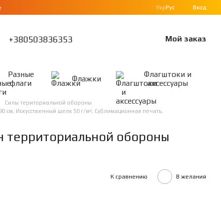
Укр
Рус
Вход
е
+380503836353
Мой заказ
Разные
Флагштоки и
Флажки
флаги
аксессуары
Силы териториальной обороны
 см, Искусственный шелк 50 г/м², Сублимационная печать,
он территориальной обороны
К сравнению
В желания