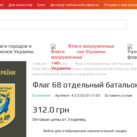
ия
Для клиентов
Блог
Договор публичной оферты
Отзывы о магазин
аги городов и
Флаги вооруженных
ионов Украины
сил Украины
Главная
Каталог
Флаги вооруженных сил Украины
Флаг 68 отдельный батальон территориальной обороны, 60х90
односторонний, Карман под древко слева
Флаг 68 отдельный баталь
В наличии
Артикул: 4.2.5.02.01.v1.03
Оставить отзыв
312.0 грн
Оптовые цены от 3 единиц
Войти
для отображения накопительной скидки
%