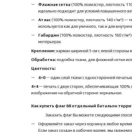
Флажная сетка
(100% полиэстер, плотность 110
идеально подходит для условий повышенного вет
Атлас
(100% полиэстер, плотность 140 г/м²) — 
используется как для уличного, так и для внутре
Габардин
(100% полиэстер, плотность 160 г/м²
интерьерах.
Крепление:
карман шириной 5 см с левой стороны 
Обработка:
подгибка ткани, для флажной сетки ис
Цветность:
4+0
— один слой ткани с односторонней печатью,
4+4
— печать с двух сторон, обеспечивающая 100% 
изображение на обратной стороне зеркальное.
Как купить
флаг
68 отдельный батальон терр
Заказать флаг Вы можете следующими спосо
Оформляйте заказ через корзину в любое время
Если заказ создан в рабочее время, мы свяжемся 