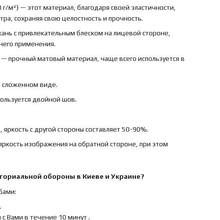
 г/м²) — этот материал, благодаря своей эластичности,
ра, сохраняя свою целостность и прочность.
ткань с привлекательным блеском на лицевой стороне,
ннего применения.
) — прочный матовый материал, чаще всего используется в
в сложенном виде.
пользуется двойной шов.
 яркость с другой стороны составляет 50-90%.
яркость изображения на обратной стороне, при этом
иториальной обороны
в Киеве и Украине?
бами:
.
с Вами в течение 10 минут .