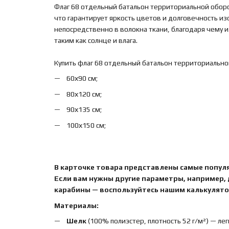
Флаг 68 отдельный батальон территориальной обор
что гарантирует яркость цветов и долговечность и
непосредственно в волокна ткани, благодаря чему
таким как солнце и влага.
Купить флаг 68 отдельный батальон территориальн
60х90 см;
80х120 см;
90х135 см;
100х150 см;
В карточке товара представлены самые попул
Если вам нужны другие параметры, например,
карабины — воспользуйтесь нашим калькулятор
Материалы:
Шелк
(100% полиэстер, плотность 52 г/м²) — лег