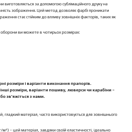
и виготовляється за допомогою сублімаційного друку на
вічність зображення. Цей метод дозволяє фарбі проникати
аження стає стійким до впливу зовнішніх факторів, таких як
 оборони ви можете в чотирьох розмірах:
ні розміри і варіанти виконання прапорів.
інші розміри, варіанти пошиву, люверси чи карабіни –
бо зв'яжіться з нами.
ий, гладкий матеріал, часто використовується для зовнішнього
г/м²) – цей матеріал, завдяки своїй еластичності, ідеально