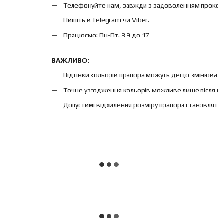
Телефонуйте нам, завжди з задоволенням проконс
Пишіть в Telegram чи Viber.
Працюємо: Пн-Пт. З 9 до 17
ВАЖЛИВО:
Відтінки кольорів прапора можуть дещо змінюват
Точне узгодження кольорів можливе лише після 
Допустимі відхилення розміру прапора становлят