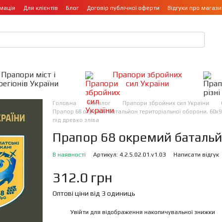
мація
Для клієнтів
Блог
Договір публічної оферти
Відгуки про магази
Прапори міст і
Прапори збройних
регіонів України
сил України
Головна
Каталог
Прапори збройних сил України
Прапор 68 окремий батальйон територіальної оборони, 60х90
під древко зліва
Прапор 68 окремий батальй
В наявності
Артикул: 4.2.5.02.01.v1.03
Написати відгук
312.0 грн
Оптові ціни від 3 одиниць
Увійти
для відображення накопичувальної знижки
%