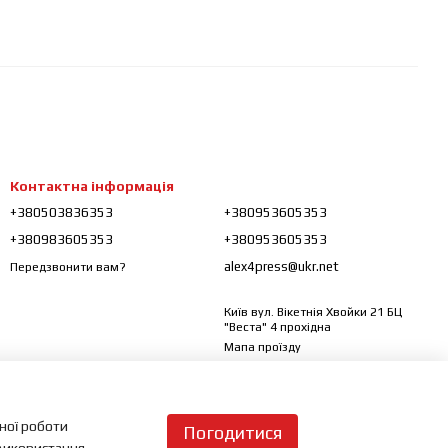
Контактна інформація
+380503836353
+380953605353
+380983605353
+380953605353
alex4press@ukr.net
Передзвонити вам?
Київ вул. Вікетнія Хвойки 21 БЦ
"Веста" 4 прохідна
Мапа проїзду
ьної роботи
Погодитися