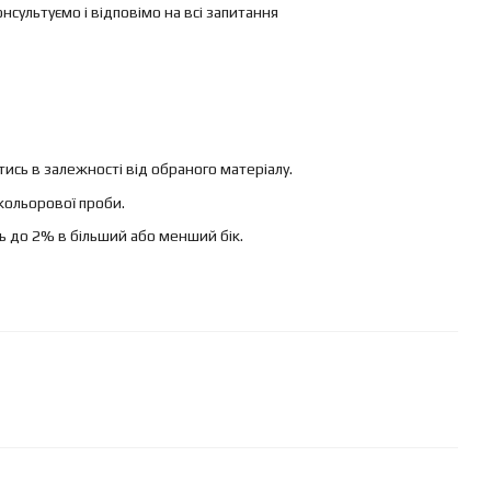
ультуємо і відповімо на всі запитання
ись в залежності від обраного матеріалу.
кольорової проби.
ь до 2% в більший або менший бік.