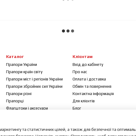
Каталог
Клієнтам
Прапори України
Вхід до кабінету
Прапори країн світу
Про нас
Прапори міст і регіонів України
Оплата і доставка
Прапори збройних сил України
Обмін та повернення
Прапори різні
Контактна інформація
Прапорці
Для клієнтів
Флагштоки і аксесуари
Блог
Договір публічної оферти
Відгуки про магазин
маркетингу та статистичних цілей, а також для безпечної та оптимал
Мапа сайту