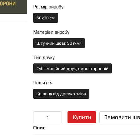
Розмір виробу
60х90 см
Матеріал виробу
Штучний шовк 50 г/м²
Тип друку
Сублімаційний друк, односторонній
Пошиття
Кишеня під древко зліва
Купити
Замовити шв
Опис