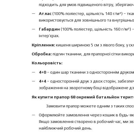
підходить для умов підвищеного вітру, зберігаючи 
Атлас
(100% поліестер, щільність 140 г/м²) – т
використовується для зовнішнього та внутрішньо
Габардин
(100% поліестер, щільність 160 г/м²)
інтер’єрах.
Кріплення:
кишеня шириною 5 см з лівого боку, у ск
Обробка:
підгин тканини, для прапорної сітки вико
Кольоровість:
4+0
– один шар тканини з одностороннім друком, 
4+4
– односторонній друк з двох сторін, забезп
зображення на зворотному боці відображене дз
Як купити прапор 68 окремий батальйон терито
Замовити прапор можете одним з таких спосо
Оформлюйте замовлення через кошик в будь-яки
Якщо замовлення створено в робочий час, ми зв'
найближчий робочий день.