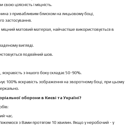
свою цілісність і міцність.
канина з привабливим блиском на лицьовому боці,
го застосування.
 – міцний матовий матеріал, найчастіше використовується в
ладеному вигляді.
ристовується подвійний шов.
яскравість з іншого боку складає 50-90%.
ечує 100% яскравість зображення на зворотному боці, при цьому
еркально.
ріальної оборони в Києві та Україні?
бів:
й час.
яжемося з Вами протягом 10 хвилин. Якщо у неробочий - у