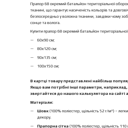
Прапор 68 окремий батальйон територіальної оборон
тканині, що гарантує насиченість кольорів та довго
безпосередньо у волокна тканини, завдяки чому зобр
сонце та волога.
Купити прапор 68 окремий батальйон територіальної
60х90 см;
80х120 см;
90х135 см;
100х150 см;
В картці товару представлені найбільш популяр
Якщо вам потрібні інші параметри, наприклад, 
звертайтеся до нашого калькулятора на сайті а
Матеріали:
Шовк
(100% поліестер, щільність 52 г/м²) – легк
декору.
Прапорна сітка
(100% поліестер, щільність 110 