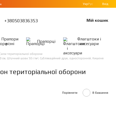
Укр
Рус
Вхід
н
+380503836353
Мій кошик
Прапори
Флагштоки і
Прапорці
різні
аксесуари
Сили територіальної оборони
 см, Штучний шовк 50 г/м², Сублімаційний друк, односторонній, Кишеня
он територіальної оборони
Порівняти
В бажання