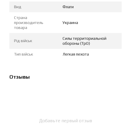
Вид
Флаги
Страна
производитель
Украина
товара
Силы территориальной
Рід військ
обороны (ТрО)
Тип військ
Легкая пехота
Отзывы
Добавьте первый отзыв