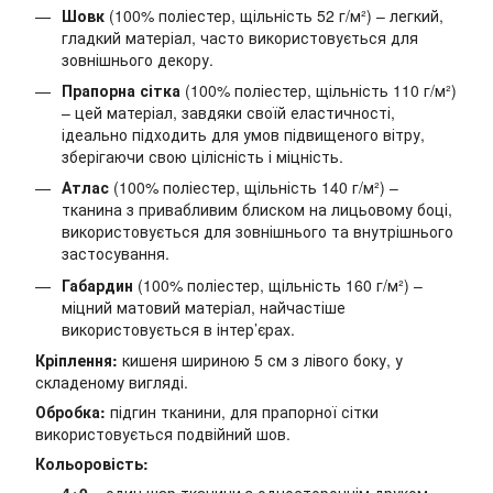
Шовк
(100% поліестер, щільність 52 г/м²) – легкий,
гладкий матеріал, часто використовується для
зовнішнього декору.
Прапорна сітка
(100% поліестер, щільність 110 г/м²)
– цей матеріал, завдяки своїй еластичності,
ідеально підходить для умов підвищеного вітру,
зберігаючи свою цілісність і міцність.
Атлас
(100% поліестер, щільність 140 г/м²) –
тканина з привабливим блиском на лицьовому боці,
використовується для зовнішнього та внутрішнього
застосування.
Габардин
(100% поліестер, щільність 160 г/м²) –
міцний матовий матеріал, найчастіше
використовується в інтер’єрах.
Кріплення:
кишеня шириною 5 см з лівого боку, у
складеному вигляді.
Обробка:
підгин тканини, для прапорної сітки
використовується подвійний шов.
Кольоровість: