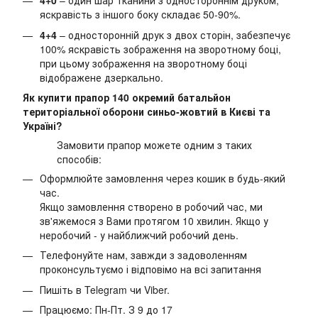
4+0
– один шар тканини з одностороннім друком,
яскравість з іншого боку складає 50-90%.
4+4
– односторонній друк з двох сторін, забезпечує
100% яскравість зображення на зворотному боці,
при цьому зображення на зворотному боці
відображене дзеркально.
Як купити прапор 140 окремий батальйон
територіальної оборони синьо-жовтий в Києві та
Україні?
Замовити прапор можете одним з таких
способів:
Оформлюйте замовлення через кошик в будь-який
час.
Якщо замовлення створено в робочий час, ми
зв'яжемося з Вами протягом 10 хвилин. Якщо у
неробочий - у найближчий робочий день.
Телефонуйте нам, завжди з задоволенням
проконсультуємо і відповімо на всі запитання
Пишіть в Telegram чи Viber.
Працюємо: Пн-Пт. З 9 до 17