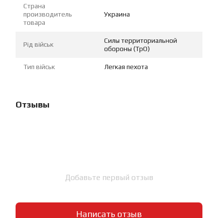
Страна
производитель
Украина
товара
Силы территориальной
Рід військ
обороны (ТрО)
Тип військ
Легкая пехота
Отзывы
Добавьте первый отзыв
Написать отзыв