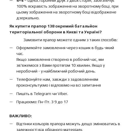
4+4
– односторонній друк з двох сторін, забезпечує
100% яскравість зображення на зворотному боці, при
цьому зображення на зворотному боці відображене
дзеркально.
Як купити прапор 138 окремий батальйон
територіальної оборони в Києві та Україні?
Замовити прапор можете одним з таких способів:
Оформлюйте замовлення через кошик в будь-який
час.
Якщо замовлення створено в робочий час, ми
зв'яжемося з Вами протягом 10 хвилин. Якщо у
неробочий - у найближчий робочий день.
Телефонуйте нам, завжди з задоволенням
проконсультуємо і відповімо на всі запитання
Пишіть в Telegram чи Viber.
Працюємо: Пн-Пт. З 9 до 17
ВАЖЛИВО:
Відтінки кольорів прапора можуть дещо змінюватись в
залежності від обраного матеріалу.