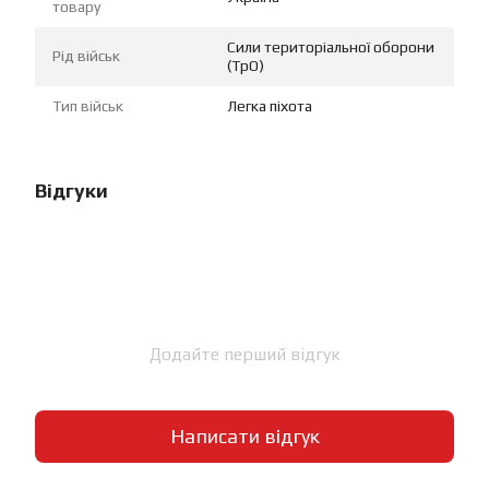
товару
Сили територіальної оборони
Рід військ
(ТрО)
Тип військ
Легка піхота
Відгуки
Додайте перший відгук
Написати відгук