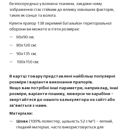
безпосередньо у волокна тканини, завдяки чому
зображення стає стійким до впливу зовнішніх факторів,
таких як сонце та волога.
Купити прапор 138 окремий батальйон територіальної
оборони ви можете в п’яти розмірах:
60х90 см;
80х120 см;
90х135 см;
100х150 см;
В картці товару представлені найбільш популярні
розміри і варіанти виконання прапорів.
Якщо вам потрібні інші параметри, наприклад, інші
розміри, варіанти пошиву, люверси чи карабіни –
звертайтеся до нашого калькулятора на сайті або
зв'яжіться з нами.
Матеріали:
Шовк
(100% поліестер, щільність 52 г/м²) – легкий,
гладкий матеріал, часто використовується для