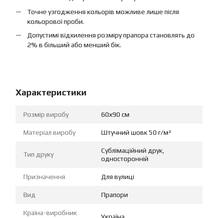
Точне узгодження кольорів можливе лише після
кольорової проби.
Допустимі відхилення розміру прапора становлять до
2% в більший або менший бік.
Характеристики
Розмір виробу
60х90 см
Матеріал виробу
Штучний шовк 50 г/м²
Сублімаційний друк,
Тип друку
односторонній
Призначення
Для вулиці
Вид
Прапори
Країна-виробник
Україна