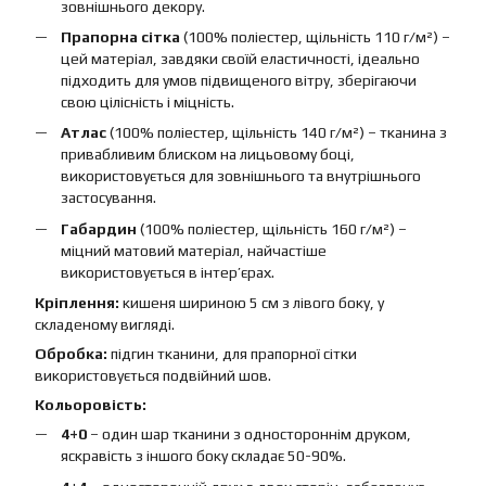
зовнішнього декору.
Прапорна сітка
(100% поліестер, щільність 110 г/м²) –
цей матеріал, завдяки своїй еластичності, ідеально
підходить для умов підвищеного вітру, зберігаючи
свою цілісність і міцність.
Атлас
(100% поліестер, щільність 140 г/м²) – тканина з
привабливим блиском на лицьовому боці,
використовується для зовнішнього та внутрішнього
застосування.
Габардин
(100% поліестер, щільність 160 г/м²) –
міцний матовий матеріал, найчастіше
використовується в інтер’єрах.
Кріплення:
кишеня шириною 5 см з лівого боку, у
складеному вигляді.
Обробка:
підгин тканини, для прапорної сітки
використовується подвійний шов.
Кольоровість:
4+0
– один шар тканини з одностороннім друком,
яскравість з іншого боку складає 50-90%.