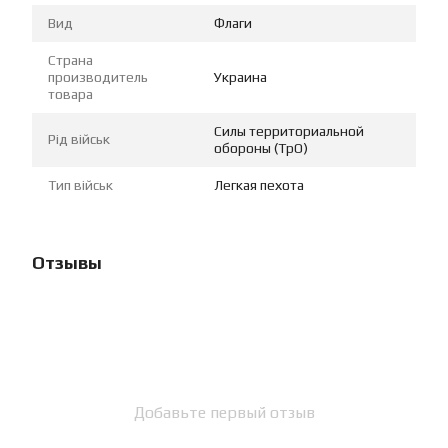
Вид
Флаги
Страна
производитель
Украина
товара
Силы территориальной
Рід військ
обороны (ТрО)
Тип військ
Легкая пехота
Отзывы
Добавьте первый отзыв