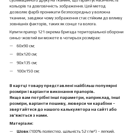
сублімаційного друку на тканині, що гарантує насиченість
кольорів та довговічність зображення. Цей метод
дозволяє фарбі проникати безпосередньо у волокна
тканини, завдяки чому зображення стає стійким до впливу
зовнішніх факторів, таких як сонце та волога.
Купити прапор 121 окрема бригада територіальної оборони
синьо-жовтий ви можете в чотирьох розмірах:
60х90 см;
80х120 см;
90х135 см;
100х150 см;
В картці товару представлені найбільш популярні
розміри і варіанти виконання прапорів.
Якщо вам потрібні інші параметри, наприклад, інші
розміри, варіанти пошиву, люверси чи карабіни –
звертайтеся до нашого калькулятора на сайті або
зв'яжіться з нами.
Матеріали:
Шовк
(100% поліестер, щільність 52 г/м²) – легкий,