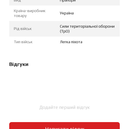
Країна-виробник
Україна
товару
Сили територіальної оборони
Рід військ
(ТрО)
Тип військ
Легка піхота
Відгуки
Додайте перший відгук
Написати відгук