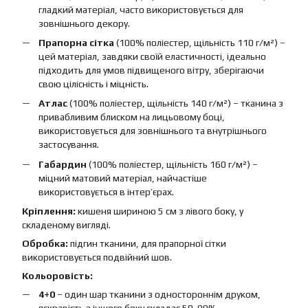
гладкий матеріал, часто використовується для
зовнішнього декору.
Прапорна сітка
(100% поліестер, щільність 110 г/м²) –
цей матеріал, завдяки своїй еластичності, ідеально
підходить для умов підвищеного вітру, зберігаючи
свою цілісність і міцність.
Атлас
(100% поліестер, щільність 140 г/м²) – тканина з
привабливим блиском на лицьовому боці,
використовується для зовнішнього та внутрішнього
застосування.
Габардин
(100% поліестер, щільність 160 г/м²) –
міцний матовий матеріал, найчастіше
використовується в інтер’єрах.
Кріплення:
кишеня шириною 5 см з лівого боку, у
складеному вигляді.
Обробка:
підгин тканини, для прапорної сітки
використовується подвійний шов.
Кольоровість:
4+0
– один шар тканини з одностороннім друком,