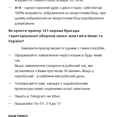
яскравість з іншого боку складає 50-90%.
4+4
– односторонній друк з двох сторін, забезпечує
100% яскравість зображення на зворотному боці, при
цьому зображення на зворотному боці відображене
дзеркально.
Як купити прапор 121 окрема бригада
територіальної оборони синьо-жовтий в Києві та
Україні?
Замовити прапор можете одним з таких способів:
Оформлюйте замовлення через кошик в будь-який
час.
Якщо замовлення створено в робочий час, ми
зв'яжемося з Вами протягом 10 хвилин. Якщо у
неробочий - у найближчий робочий день.
Телефонуйте нам, завжди з задоволенням
проконсультуємо і відповімо на всі запитання
Пишіть в Telegram чи Viber.
Працюємо: Пн-Пт. З 9 до 17
ВАЖЛИВО: