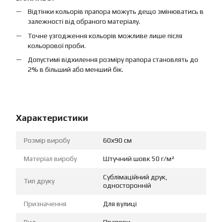
Відтінки кольорів прапора можуть дещо змінюватись в
залежності від обраного матеріалу.
Точне узгодження кольорів можливе лише після
кольорової проби.
Допустимі відхилення розміру прапора становлять до
2% в більший або менший бік.
Характеристики
Розмір виробу
60х90 см
Матеріал виробу
Штучний шовк 50 г/м²
Сублімаційний друк,
Тип друку
односторонній
Призначення
Для вулиці
Вид
Прапори