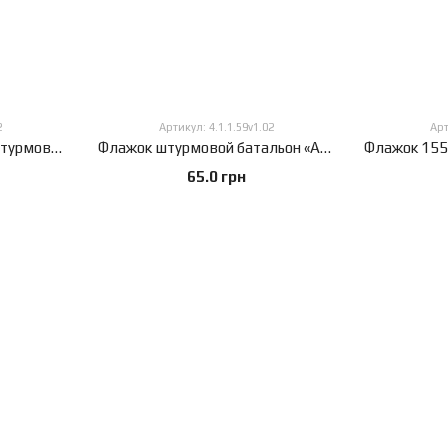
2
Артикул: 4.1.1.59v1.02
Арт
Флажок 24 отдельный штурмовой батальон «Айдар», 13,5х25 см, атлас плотный, 2-х сторонний, 13,5х25 см., Атлас плотный 150 г/м², Сублимационная печать, 2-х сторонний, Карман под древко слева
Флажок штурмовой батальон «Айдар», 13,5х25 см, атлас плотный, 2-х сторонний, 13,5х25 см., Атлас плотный 150 г/м², Сублимационная печать, 2-х сторонний, Карман под древко слева
65.0 грн