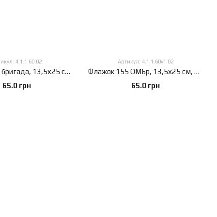
икул: 4.1.1.60.02
Артикул: 4.1.1.60v1.02
Флажок 155 бригада, 13,5х25 см, атлас плотный, 2-х сторонний, 13,5х25 см., Атлас плотный 150 г/м², Сублимационная печать, 2-х сторонний, Карман под древко слева
Флажок 155 ОМБр, 13,5х25 см, атлас плотный, 2-х сторонний, 13,5х25 см., Атлас плотный 150 г/м², Сублимационная печать, 2-х сторонний, Карман под древко слева
65.0 грн
65.0 грн