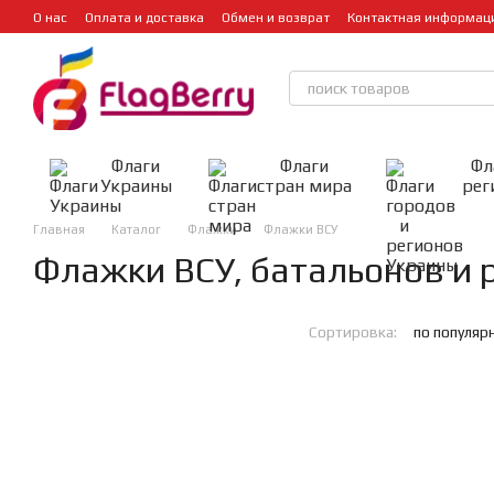
Перейти к основному контенту
О нас
Оплата и доставка
Обмен и возврат
Контактная информац
Флаги
Флаги
Фл
Украины
стран мира
рег
Главная
Каталог
Флажки
Флажки ВСУ
Флажки ВСУ, батальонов и 
Сортировка:
по популяр