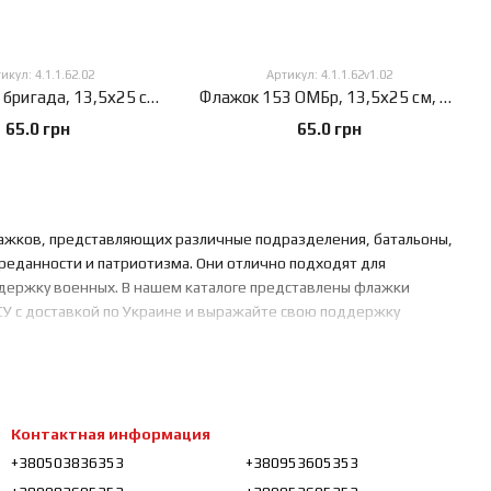
икул: 4.1.1.62.02
Артикул: 4.1.1.62v1.02
Флажок 153 бригада, 13,5х25 см, атлас плотный, 2-х сторонний, 13,5х25 см., Атлас плотный 150 г/м², Сублимационная печать, 2-х сторонний, Карман под древко слева
Флажок 153 ОМБр, 13,5х25 см, атлас плотный, 2-х сторонний, 13,5х25 см., Атлас плотный 150 г/м², Сублимационная печать, 2-х сторонний, Карман под древко слева
65.0 грн
65.0 грн
лажков, представляющих различные подразделения, батальоны,
реданности и патриотизма. Они отлично подходят для
ддержку военных. В нашем каталоге представлены флажки
СУ с доставкой по Украине и выражайте свою поддержку
Контактная информация
+380503836353
+380953605353