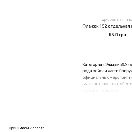
Артикул: 4.1.1.61.0
65.0 грн
Категория «Флажки ВСУ» 
рода войск и части Воор
официальных мероприятий
высокого качества, обес
украинской армии.
Принимаем к оплате