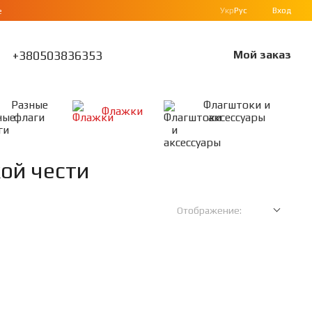
Укр
Рус
Вход
е
+380503836353
Мой заказ
Разные
Флагштоки и
Флажки
флаги
аксессуары
ой чести
Отображение: