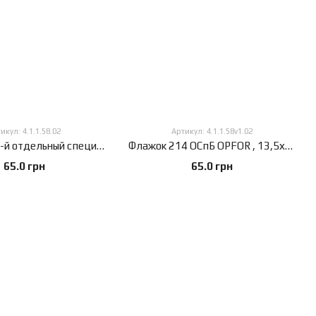
икул: 4.1.1.58.02
Артикул: 4.1.1.58v1.02
Флажок 214-й отдельный специальный батальон OPFOR, 13,5х25 см, атлас плотный, 2-х сторонний, 13,5х25 см., Атлас плотный 150 г/м², Сублимационная печать, 2-х сторонний, Карман под древко слева
Флажок 214 ОСпБ OPFOR , 13,5х25 см, атлас плотный, 2-х сторонний, 13,5х25 см., Атлас плотный 150 г/м², Сублимационная печать, 2-х сторонний, Карман под древко слева
65.0 грн
65.0 грн