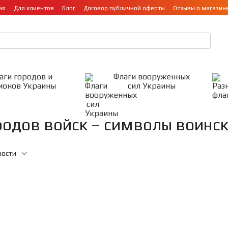
ия
Для клиентов
Блог
Договор публичной оферты
Отзывы о магазин
аги городов и
Флаги вооруженных
ионов Украины
сил Украины
родов войск – символы воинск
ности