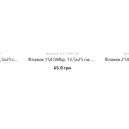
2
Артикул: 4.1.1.56v1.02
Арт
Флажок 154 бригада, 13,5х25 см, атлас плотный, 2-х сторонний, 13,5х25 см., Атлас плотный 150 г/м², Сублимационная печать, 2-х сторонний, Карман под древко слева
Флажок 154 ОМБр, 13,5х25 см, атлас плотный, 2-х сторонний, 13,5х25 см., Атлас плотный 150 г/м², Сублимационная печать, 2-х сторонний, Карман под древко слева
65.0 грн