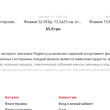
2
Артикул: 4.1.1.61v1.02
Арт
Флажок 152 отдельная егерская бригада, 13,5х25 см, атлас плотный, 2-х сторонний, 13,5х25 см., Атлас плотный 150 г/м², Сублимационная печать, 2-х сторонний, Карман под древко слева
Флажок 52 ОЕБр, 13,5х25 см, атлас плотный, 2-х сторонний, 13,5х25 см., Атлас плотный 150 г/м², Сублимационная печать, 2-х сторонний, Карман под древко слева
65.0 грн
в интернет-магазине Flagberry.ua включает широкий ассортимент ф
ужённых Сил Украины. Каждый флажок является символом гордости, п
, военных парадов, тематических собраний или как сувениры в по
печивающие долговечность и яркость цветов. Заказывайте флажки В
Каталог
Клиентам
Флаги Украины
Вход в личный кабинет
Флаги стран мира
О нас