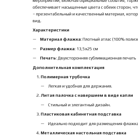
мероприятий, включая официальные события, торже
обеспечивает насыщенные цвета с обеих сторон, чт
– презентабельный и качественный материал, кото
вид.
Характеристики
Материал флажка
: Плотный атлас (100% полиэс
Размер флажка
: 13,5х25 см
Печать
: Двухсторонняя сублимационная печать
Дополнительная комплектация
Полимерная трубочка
Легкая и удобная для держания.
Литая палочка с навершием в виде капли
Стильный и элегантный дизайн.
Пластиковая кабинетная подставка
Идеально подходит для размещения флажка н
Металлическая настольная подставка