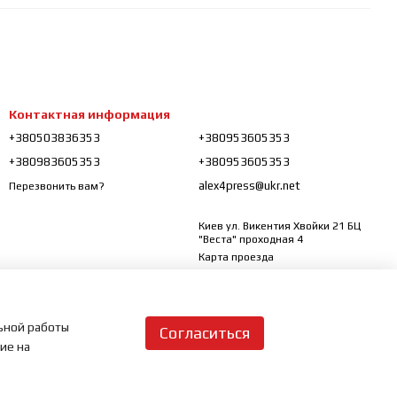
Контактная информация
+380503836353
+380953605353
+380983605353
+380953605353
alex4press@ukr.net
Перезвонить вам?
Киев ул. Викентия Хвойки 21 БЦ
"Веста" проходная 4
Карта проезда
льной работы
Согласиться
сие на