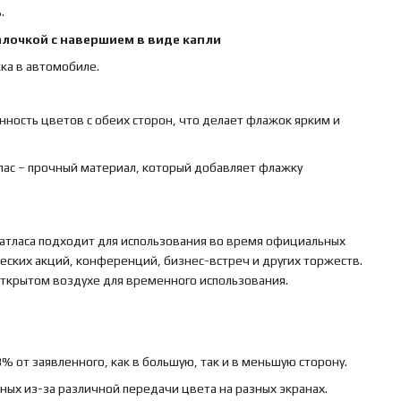
.
алочкой с навершием в виде капли
ка в автомобиле.
нность цветов с обеих сторон, что делает флажок ярким и
тлас – прочный материал, который добавляет флажку
 атласа подходит для использования во время официальных
ских акций, конференций, бизнес-встреч и других торжеств.
 открытом воздухе для временного использования.
 от заявленного, как в большую, так и в меньшую сторону.
ьных из-за различной передачи цвета на разных экранах.