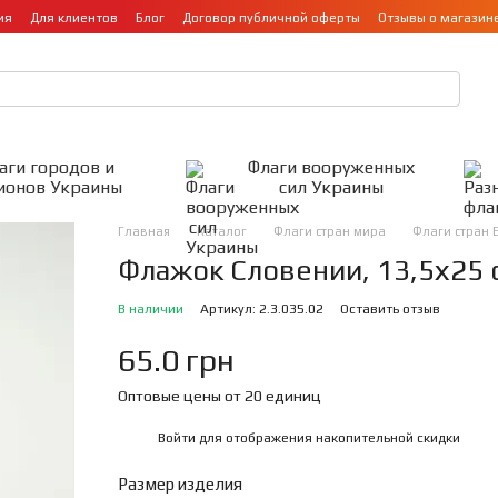
ия
Для клиентов
Блог
Договор публичной оферты
Отзывы о магазин
аги городов и
Флаги вооруженных
ионов Украины
сил Украины
Главная
Каталог
Флаги стран мира
Флаги стран 
Флажок Словении, 13,5х25 
В наличии
Артикул: 2.3.035.02
Оставить отзыв
65.0 грн
Оптовые цены от 20 единиц
Войти
для отображения накопительной скидки
%
Размер изделия