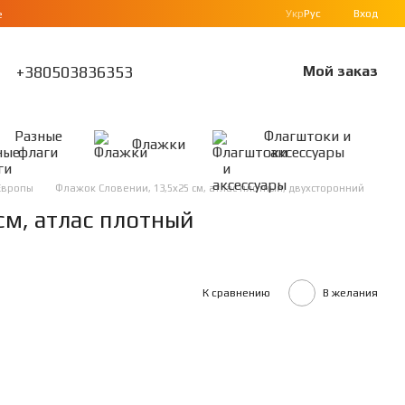
Укр
Рус
Вход
е
+380503836353
Мой заказ
Разные
Флагштоки и
Флажки
флаги
аксессуары
Европы
Флажок Словении, 13,5х25 см, атлас плотный, двухсторонний
см, атлас плотный
К сравнению
В желания