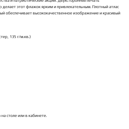
ства и патриотические акции. Двухсторонняя печать
о делает этот флажок ярким и привлекательным. Плотный атлас
рый обеспечивает высококачественное изображение и красивый
тер, 135 г/м.кв.)
а столе или в кабинете.