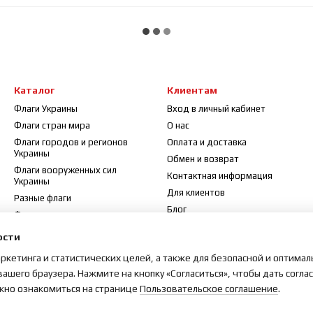
Каталог
Клиентам
Флаги Украины
Вход в личный кабинет
Флаги стран мира
О нас
Флаги городов и регионов
Оплата и доставка
Украины
Обмен и возврат
Флаги вооруженных сил
Контактная информация
Украины
Для клиентов
Разные флаги
Блог
Флажки
Договор публичной оферты
Флагштоки и аксессуары
ости
Отзывы о магазине
аркетинга и статистических целей, а также для безопасной и оптима
Карта сайта
вашего браузера. Нажмите на кнопку «Согласиться», чтобы дать согла
жно ознакомиться на странице
Пользовательское соглашение
.