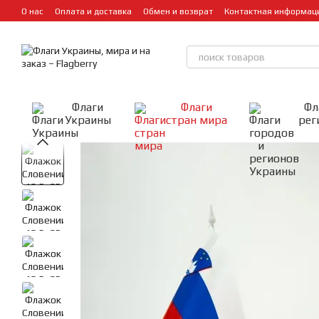
Перейти к основному контенту
О нас
Оплата и доставка
Обмен и возврат
Контактная информац
Флаги
Флаги
Фл
Украины
стран мира
рег