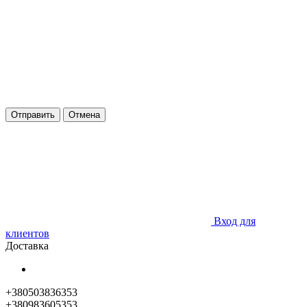
Отправить
Отмена
Вход для
клиентов
Доставка
+380503836353
+380983605353