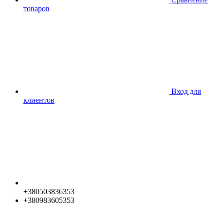
товаров
Вход для
клиентов
+380503836353
+380983605353