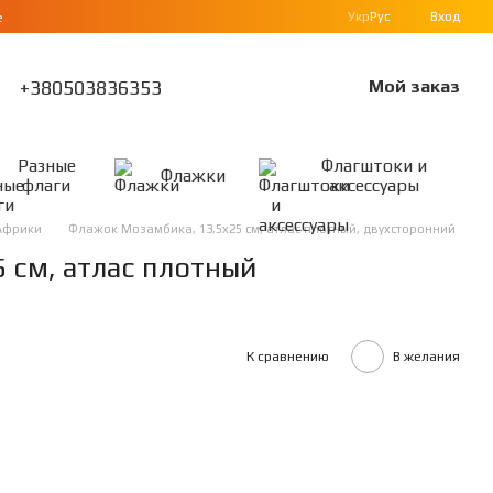
Укр
Рус
Вход
е
+380503836353
Мой заказ
Разные
Флагштоки и
Флажки
флаги
аксессуары
Африки
Флажок Мозамбика, 13,5х25 см, атлас плотный, двухсторонний
 см, атлас плотный
К сравнению
В желания