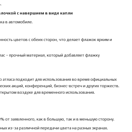
.
алочкой с навершием в виде капли
ка в автомобиле.
нность цветов с обеих сторон, что делает флажок ярким и
тлас – прочный материал, который добавляет флажку
о атласа подходит для использования во время официальных
ских акций, конференций, бизнес-встреч и других торжеств.
 открытом воздухе для временного использования.
 от заявленного, как в большую, так и в меньшую сторону.
ьных из-за различной передачи цвета на разных экранах.