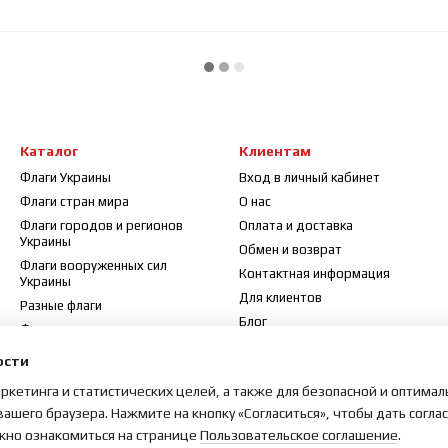
Каталог
Клиентам
Флаги Украины
Вход в личный кабинет
Флаги стран мира
О нас
Флаги городов и регионов
Оплата и доставка
Украины
Обмен и возврат
Флаги вооруженных сил
Контактная информация
Украины
Для клиентов
Разные флаги
Блог
Флажки
Договор публичной оферты
Флагштоки и аксессуары
ости
Отзывы о магазине
аркетинга и статистических целей, а также для безопасной и оптима
Карта сайта
вашего браузера. Нажмите на кнопку «Согласиться», чтобы дать согла
жно ознакомиться на странице
Пользовательское соглашение
.