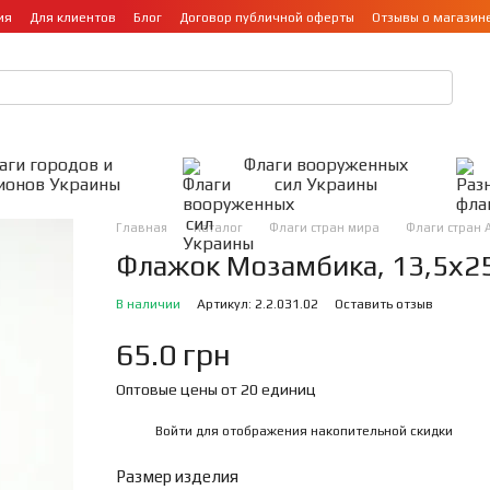
ия
Для клиентов
Блог
Договор публичной оферты
Отзывы о магазин
аги городов и
Флаги вооруженных
ионов Украины
сил Украины
Главная
Каталог
Флаги стран мира
Флаги стран 
Флажок Мозамбика, 13,5х25
В наличии
Артикул: 2.2.031.02
Оставить отзыв
65.0 грн
Оптовые цены от 20 единиц
Войти
для отображения накопительной скидки
%
Размер изделия