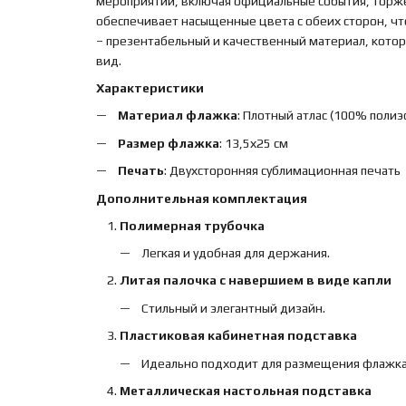
мероприятий, включая официальные события, торже
обеспечивает насыщенные цвета с обеих сторон, чт
– презентабельный и качественный материал, кото
вид.
Характеристики
Материал флажка
: Плотный атлас (100% полиэс
Размер флажка
: 13,5х25 см
Печать
: Двухсторонняя сублимационная печать
Дополнительная комплектация
Полимерная трубочка
Легкая и удобная для держания.
Литая палочка с навершием в виде капли
Стильный и элегантный дизайн.
Пластиковая кабинетная подставка
Идеально подходит для размещения флажка н
Металлическая настольная подставка