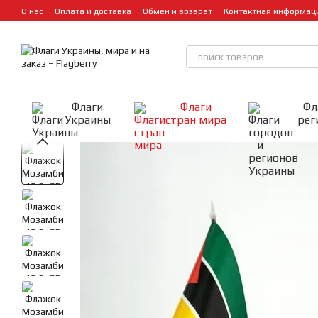
Перейти к основному контенту
О нас
Оплата и доставка
Обмен и возврат
Контактная информац
Флаги
Флаги
Фл
Украины
стран мира
рег