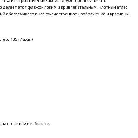
ства и патриотические акции. Двухсторонняя печать
о делает этот флажок ярким и привлекательным. Плотный атлас
рый обеспечивает высококачественное изображение и красивый
тер, 135 г/м.кв.)
а столе или в кабинете.