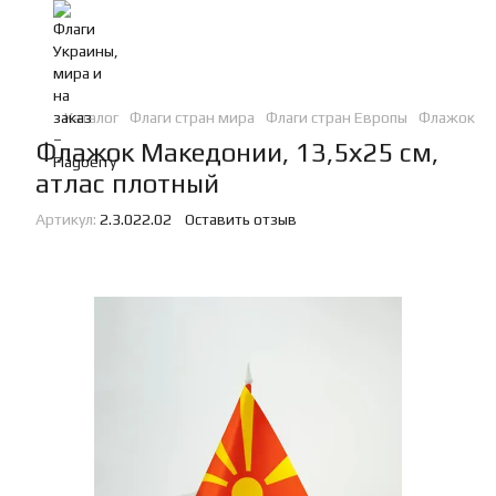
Каталог
Флаги стран мира
Флаги стран Европы
Флажок Ма
Флажок Македонии, 13,5х25 см,
атлас плотный
Артикул:
2.3.022.02
Оставить отзыв