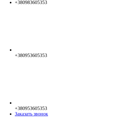
+380983605353
+380953605353
+380953605353
Заказать звонок