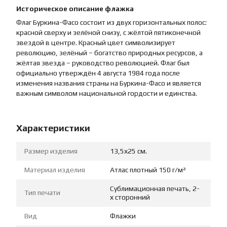
Историческое описание флажка
Флаг Буркина-Фасо состоит из двух горизонтальных полос:
красной сверху и зелёной снизу, с жёлтой пятиконечной
звездой в центре. Красный цвет символизирует
революцию, зелёный – богатство природных ресурсов, а
жёлтая звезда – руководство революцией. Флаг был
официально утверждён 4 августа 1984 года после
изменения названия страны на Буркина-Фасо и является
важным символом национальной гордости и единства.
Характеристики
Размер изделия
13,5х25 см.
Материал изделия
Атлас плотный 150 г/м²
Сублимационная печать, 2-
Тип печати
х сторонний
Вид
Флажки