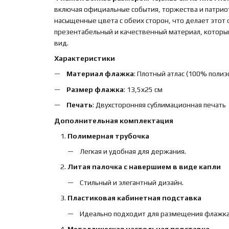
включая официальные события, торжества и патрио
насыщенные цвета с обеих сторон, что делает этот
презентабельный и качественный материал, которы
вид.
Характеристики
Материал флажка
: Плотный атлас (100% полиэс
Размер флажка
: 13,5х25 см
Печать
: Двухсторонняя сублимационная печать
Дополнительная комплектация
Полимерная трубочка
Легкая и удобная для держания.
Литая палочка с навершием в виде капли
Стильный и элегантный дизайн.
Пластиковая кабинетная подставка
Идеально подходит для размещения флажка н
Металлическая настольная подставка