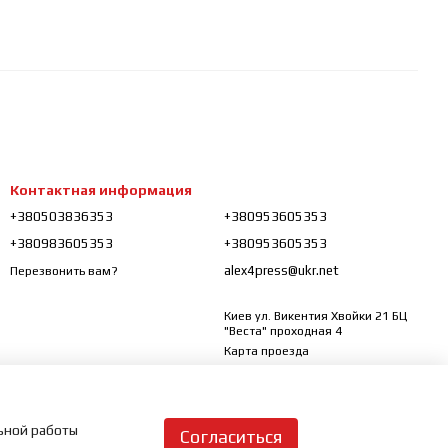
Контактная информация
+380503836353
+380953605353
+380983605353
+380953605353
alex4press@ukr.net
Перезвонить вам?
Киев ул. Викентия Хвойки 21 БЦ
"Веста" проходная 4
Карта проезда
льной работы
Согласиться