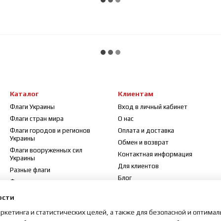
Каталог
Клиентам
Флаги Украины
Вход в личный кабинет
Флаги стран мира
О нас
Флаги городов и регионов
Оплата и доставка
Украины
Обмен и возврат
Флаги вооруженных сил
Контактная информация
Украины
Для клиентов
Разные флаги
Блог
Флажки
Договор публичной оферты
Флагштоки и аксессуары
ости
Отзывы о магазине
аркетинга и статистических целей, а также для безопасной и оптима
Карта сайта