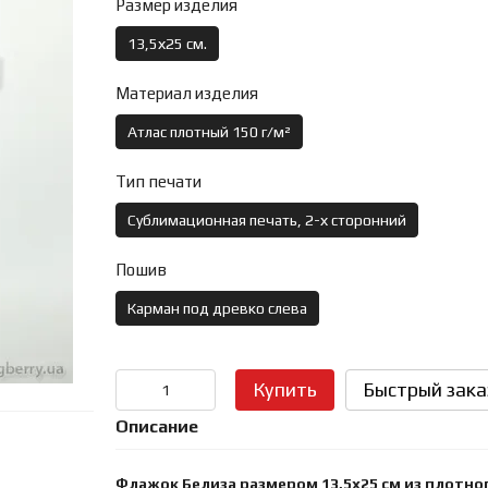
Размер изделия
13,5х25 см.
Материал изделия
Атлас плотный 150 г/м²
Тип печати
Сублимационная печать, 2-х сторонний
Пошив
Карман под древко слева
Купить
Быстрый зака
Описание
Флажок Белиза размером 13,5х25 см из плотно