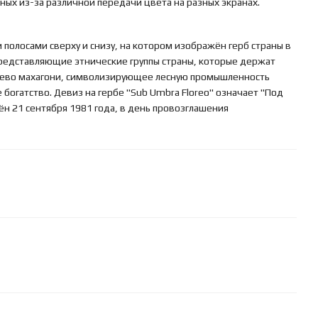
ьных из-за различной передачи цвета на разных экранах.
 полосами сверху и снизу, на котором изображён герб страны в
представляющие этнические группы страны, которые держат
ерево махагони, символизирующее лесную промышленность
богатство. Девиз на гербе "Sub Umbra Floreo" означает "Под
н 21 сентября 1981 года, в день провозглашения