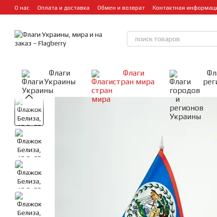
Перейти к основному контенту
О нас
Оплата и доставка
Обмен и возврат
Контактная информац
Флаги
Флаги
Фл
Украины
стран мира
рег