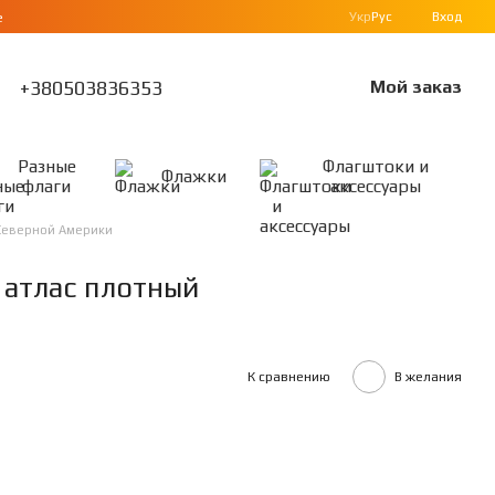
Укр
Рус
Вход
е
+380503836353
Мой заказ
Разные
Флагштоки и
Флажки
флаги
аксессуары
Северной Америки
 атлас плотный
К сравнению
В желания