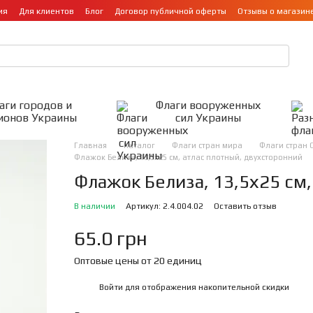
ия
Для клиентов
Блог
Договор публичной оферты
Отзывы о магазин
аги городов и
Флаги вооруженных
ионов Украины
сил Украины
Главная
Каталог
Флаги стран мира
Флаги стран 
Флажок Белиза, 13,5х25 см, атлас плотный, двухсторонний
Флажок Белиза, 13,5х25 см,
В наличии
Артикул: 2.4.004.02
Оставить отзыв
65.0 грн
Оптовые цены от 20 единиц
Войти
для отображения накопительной скидки
%