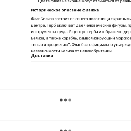
Цвета флага на экране могут отличаться от реал
Историческое описание флажка
Флаг Белиза состоит из синего полотнища с красными
центре. Герб включает две человеческие фигуры, 
инструменты труда. В центре герба изображено д
Белиза, а также корабль, символизирующий морское 
тенью я процветаю". Флаг был официально утверждё
независимости Белиза от Великобритании.
Доставка