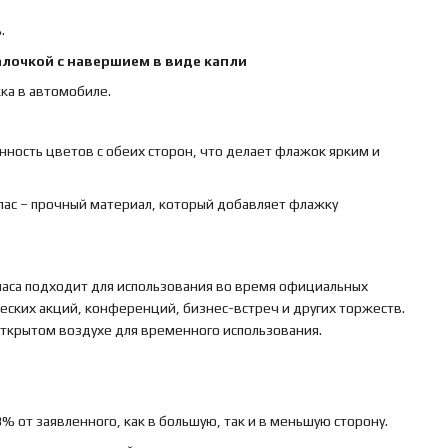
.
алочкой с навершием в виде капли
ка в автомобиле.
нность цветов с обеих сторон, что делает флажок ярким и
тлас – прочный материал, который добавляет флажку
ласа подходит для использования во время официальных
ских акций, конференций, бизнес-встреч и других торжеств.
 открытом воздухе для временного использования.
 от заявленного, как в большую, так и в меньшую сторону.