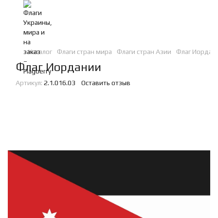
Каталог
Флаги стран мира
Флаги стран Азии
Флаг Иордани
Флаг Иордании
Артикул:
2.1.016.03
Оставить отзыв