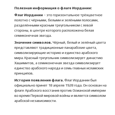
Полезная информация о флаге Иордании:
Флаг Иордании
– это горизонтальное трёхцветное
полотно с чёрными, белыми и зелёными полосами,
разделёнными красным треугольником с левой
стороны, в центре которого расположена белая
семиконечная звезда.
Значение символов.
Чёрный, белый и зелёный цвета
представляют традиционные панарабские цвета,
символизирующие историю и единство арабского
мира. Красный треугольник символизирует династию
Хашимитов, а семиконечная звезда символизирует
единство арабского народа и семь главных исламских
принципов.
История появления флага.
Флаг Иордании был
официально принят 18 апреля 1928 года. Он основан на
флаге Арабского восстания против Османской империи
во время Первой мировой войны и является символом
арабской независимости.