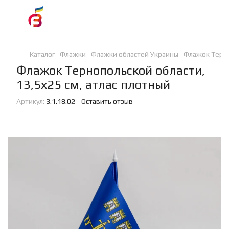
Каталог
Флажки
Флажки областей Украины
Флажок Терно
Флажок Тернопольской области,
13,5х25 см, атлас плотный
Артикул:
3.1.18.02
Оставить отзыв