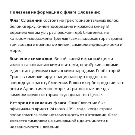
Полезная информация о флаге Словении:
Флаг Словении
состоит из трёх горизонтальных полос:
белой сверху, синей посередине и красной снизу. В
верхнем левом углу расположен герб Словении, на
котором изображены Триглав (самая высокая гора страны),
три звезды и волнистые линии, символизирующие реки и
море.
Значение символов.
Белый, синий и красный цвета
являются панславянскими цветами, подчёркивающими
единство с другими славянскими народами. Герб с горой
Триглав символизирует национальную гордость и
природную красоту Словении. Волны в гербе представляют
реки и Адриатическое море, а три золотые звезды
символизируют историческую династию Целье.
История появления флага.
Флаг Словении был
официально принят 24 июня 1991 года, когда страна
провозгласила свою независимость от Югославии. Флаг
является символом национальной идентичности и
независимости Словении.