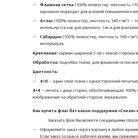
Флажная сетка
(100% полиэстер, плотность 110
идеально подходит для условий повышенного вет
Атлас
(100% полиэстер, плотность 140 г/м²) — 
используется как для уличного, так и для внутре
Габардин
(100% полиэстер, плотность 160 г/м²
интерьерах.
Крепление:
карман шириной 5 см с левой стороны 
Обработка:
подгибка ткани, для флажной сетки ис
Цветность:
4+0
— один слой ткани с односторонней печатью,
4+4
— печать с двух сторон, обеспечивающая 100% 
изображение на обратной стороне зеркальное.
Как купить
флаг
батальон поддержки «Скеля» 
Заказать флаг Вы можете следующими спосо
Оформляйте заказ через корзину в любое время
Если заказ создан в рабочее время, мы свяжемся 