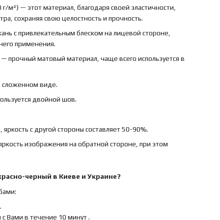
 г/м²) — этот материал, благодаря своей эластичности,
ра, сохраняя свою целостность и прочность.
ткань с привлекательным блеском на лицевой стороне,
ннего применения.
) — прочный матовый материал, чаще всего используется в
в сложенном виде.
пользуется двойной шов.
 яркость с другой стороны составляет 50-90%.
яркость изображения на обратной стороне, при этом
красно-черный
в Киеве и Украине?
бами:
.
с Вами в течение 10 минут .