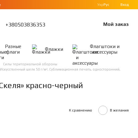
Укр
Рус
Вход
е
+380503836353
Мой заказ
Разные
Флагштоки и
Флажки
флаги
аксессуары
Силы териториальной обороны
 Искусственный шелк 50 г/м², Сублимационная печать, односторонний,
Скеля» красно-черный
К сравнению
В желания