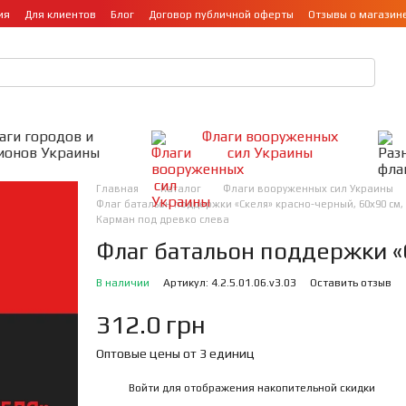
ия
Для клиентов
Блог
Договор публичной оферты
Отзывы о магазин
аги городов и
Флаги вооруженных
ионов Украины
сил Украины
Главная
Каталог
Флаги вооруженных сил Украины
Флаг батальон поддержки «Скеля» красно-черный, 60х90 см,
Карман под древко слева
Флаг батальон поддержки «
В наличии
Артикул: 4.2.5.01.06.v3.03
Оставить отзыв
312.0 грн
Оптовые цены от 3 единиц
Войти
для отображения накопительной скидки
%