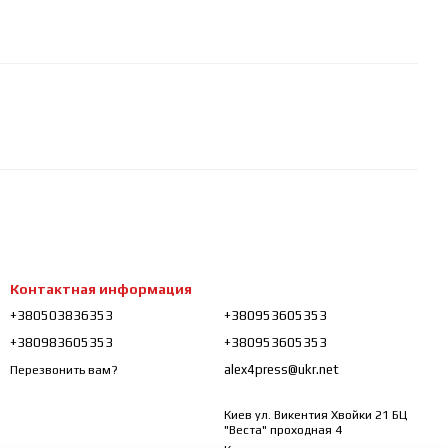
Контактная информация
+380503836353
+380953605353
+380983605353
+380953605353
alex4press@ukr.net
Перезвонить вам?
Киев ул. Викентия Хвойки 21 БЦ
"Веста" проходная 4