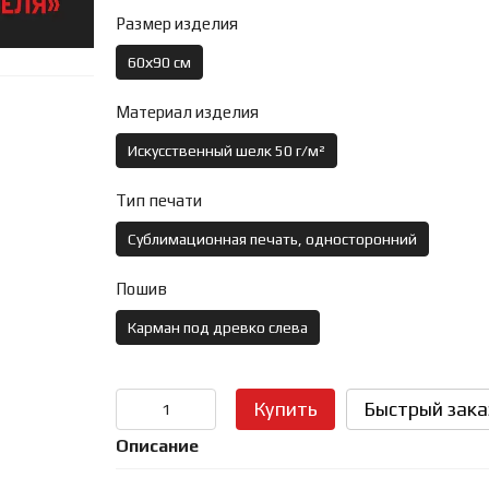
Размер изделия
60х90 см
Материал изделия
Искусственный шелк 50 г/м²
Тип печати
Сублимационная печать, односторонний
Пошив
Карман под древко слева
Купить
Быстрый зака
Описание