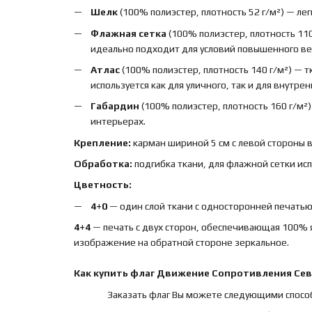
Шелк
(100% полиэстер, плотность 52 г/м²) — лег
Флажная сетка
(100% полиэстер, плотность 110
идеально подходит для условий повышенного вет
Атлас
(100% полиэстер, плотность 140 г/м²) — 
используется как для уличного, так и для внутре
Габардин
(100% полиэстер, плотность 160 г/м²
интерьерах.
Крепление:
карман шириной 5 см с левой стороны 
Обработка:
подгибка ткани, для флажной сетки ис
Цветность:
4+0
— один слой ткани с односторонней печатью,
4+4
— печать с двух сторон, обеспечивающая 100% 
изображение на обратной стороне зеркальное.
Как купить
флаг
Движение Сопротивления Сев
Заказать флаг Вы можете следующими спосо