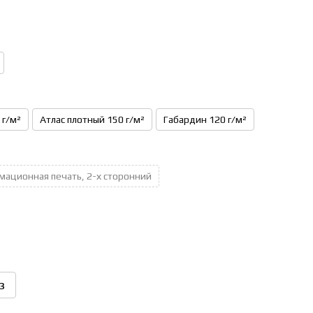
 г/м²
Атлас плотный 150 г/м²
Габардин 120 г/м²
мационная печать, 2-х сторонний
з