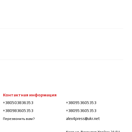
Контактная информация
+380503836353
+380953605353
+380983605353
+380953605353
alex4press@ukr.net
Перезвонить вам?