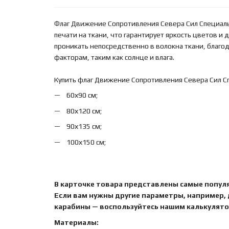
Флаг Движение Сопротивления Севера Сил Специал
печати на ткани, что гарантирует яркость цветов и
проникать непосредственно в волокна ткани, благ
факторам, таким как солнце и влага.
Купить флаг Движение Сопротивления Севера Сил С
60х90 см;
80х120 см;
90х135 см;
100х150 см;
В карточке товара представлены самые попул
Если вам нужны другие параметры, например,
карабины — воспользуйтесь нашим калькулятор
Материалы: