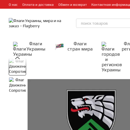
Перейти к основному контенту
О нас
Оплата и доставка
Обмен и возврат
Контактная информац
Флаги
Флаги
Фл
Украины
стран мира
рег