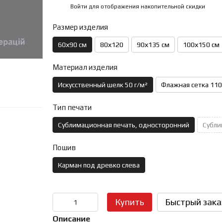
Войти
для отображения накопительной скидки
%
Размер изделия
60х90 см
80х120
90х135 см
100х150 см
Материал изделия
Искусственный шелк 50 г/м²
Флажная сетка 110
Тип печати
Сублимационная печать, односторонний
Субли
Пошив
Карман под древко слева
Купить
Быстрый зака
Описание