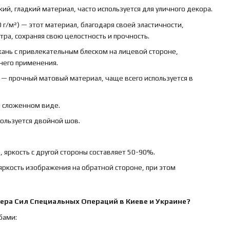
кий, гладкий материал, часто используется для уличного декора.
 г/м²) — этот материал, благодаря своей эластичности,
ра, сохраняя свою целостность и прочность.
ткань с привлекательным блеском на лицевой стороне,
ннего применения.
) — прочный матовый материал, чаще всего используется в
в сложенном виде.
пользуется двойной шов.
 яркость с другой стороны составляет 50-90%.
яркость изображения на обратной стороне, при этом
ера Сил Специальных Операций
в Киеве и Украине?
бами: