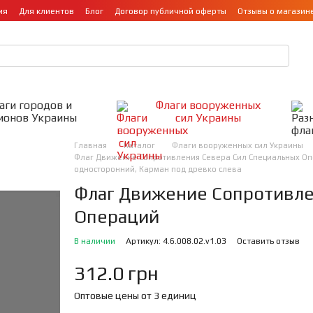
ия
Для клиентов
Блог
Договор публичной оферты
Отзывы о магазин
аги городов и
Флаги вооруженных
ионов Украины
сил Украины
Главная
Каталог
Флаги вооруженных сил Украины
Флаг Движение Сопротивления Севера Сил Специальных Опера
односторонний, Карман под древко слева
Флаг Движение Сопротивле
Операций
В наличии
Артикул: 4.6.008.02.v1.03
Оставить отзыв
312.0 грн
Оптовые цены от 3 единиц