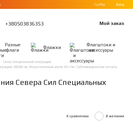
Укр
Рус
Вход
е
+380503836353
Мой заказ
Разные
Флагштоки и
Флажки
флаги
аксессуары
Силы специальный операций
ций, 60х90 см, Искусственный шелк 50 г/м², Сублимационная печать,
ния Севера Сил Специальных
К сравнению
В желания