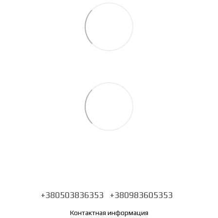
+380503836353
+380983605353
Контактная информация