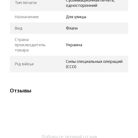
Тип печати
односторонний
Назначение
Для улицы
Вид
Флаги
Страна
производитель
Украина
товара
Силы специальных операций
Рід військ
(ССО)
Отзывы
Добавьте первый отзыв