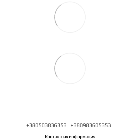
+380503836353
+380983605353
Контактная информация