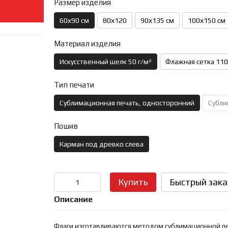
Размер изделия
60х90 см
80х120
90х135 см
100х150 см
Материал изделия
Искусственный шелк 50 г/м²
Флажная сетка 110
Тип печати
Сублимационная печать, односторонний
Субли
Пошив
Карман под древко слева
Купить
Быстрый зака
Описание
Флаги изготавливаются методом сублимационной печ