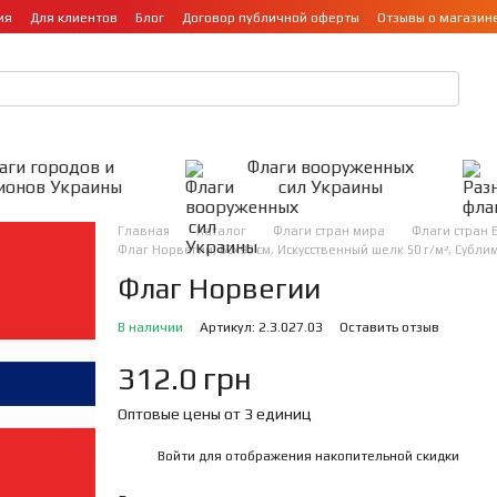
ия
Для клиентов
Блог
Договор публичной оферты
Отзывы о магазин
аги городов и
Флаги вооруженных
ионов Украины
сил Украины
Главная
Каталог
Флаги стран мира
Флаги стран 
Флаг Норвегии, 60х90 см, Искусственный шелк 50 г/м², Суб
Флаг Норвегии
В наличии
Артикул: 2.3.027.03
Оставить отзыв
312.0 грн
Оптовые цены от 3 единиц
Войти
для отображения накопительной скидки
%