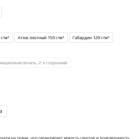
 г/м²
Атлас плотный 150 г/м²
Габардин 120 г/м²
мационная печать, 2-х сторонний
з
ати на ткани, что гарантирует яркость цветов и долговечность