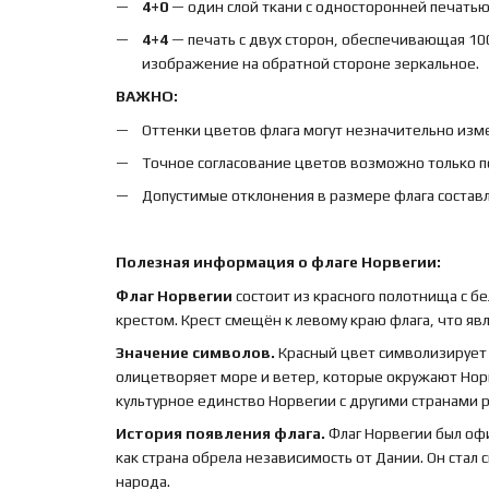
4+0
— один слой ткани с односторонней печатью,
4+4
— печать с двух сторон, обеспечивающая 10
изображение на обратной стороне зеркальное.
ВАЖНО:
Оттенки цветов флага могут незначительно изме
Точное согласование цветов возможно только п
Допустимые отклонения в размере флага составл
Полезная информация о флаге Норвегии:
Флаг Норвегии
состоит из красного полотнища с б
крестом. Крест смещён к левому краю флага, что яв
Значение символов.
Красный цвет символизирует х
олицетворяет море и ветер, которые окружают Нор
культурное единство Норвегии с другими странами р
История появления флага.
Флаг Норвегии был офи
как страна обрела независимость от Дании. Он ста
народа.