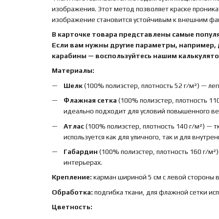
изображения. Этот метод позволяет краске проника
изображение становится устойчивым к внешним факт
В карточке товара представлены самые попул
Если вам нужны другие параметры, например,
карабины — воспользуйтесь нашим калькулятор
Материалы:
Шелк
(100% полиэстер, плотность 52 г/м²) — лег
Флажная сетка
(100% полиэстер, плотность 110
идеально подходит для условий повышенного вет
Атлас
(100% полиэстер, плотность 140 г/м²) — 
используется как для уличного, так и для внутре
Габардин
(100% полиэстер, плотность 160 г/м²
интерьерах.
Крепление:
карман шириной 5 см с левой стороны 
Обработка:
подгибка ткани, для флажной сетки ис
Цветность: