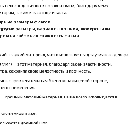
ть непосредственно в волокна ткани, благодаря чему
орам, таким как солнце и влага.
ярные размеры флагов.
 другие размеры, варианты пошива, люверсы или
ом на сайте или свяжитесь с нами.
кий, гладкий материал, часто используется для уличного декора.
 г/м²) — этот материал, благодаря своей эластичности,
ра, сохраняя свою целостность и прочность.
ткань с привлекательным блеском на лицевой стороне,
ннего применения.
) — прочный матовый материал, чаще всего используется в
в сложенном виде.
пользуется двойной шов.