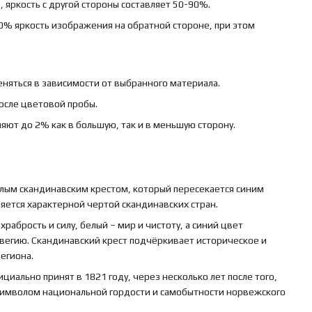
 яркость с другой стороны составляет 50-90%.
0% яркость изображения на обратной стороне, при этом
няться в зависимости от выбранного материала.
осле цветовой пробы.
яют до 2% как в большую, так и в меньшую сторону.
елым скандинавским крестом, который пересекается синим
ляется характерной чертой скандинавских стран.
рабрость и силу, белый – мир и чистоту, а синий цвет
вегию. Скандинавский крест подчёркивает историческое и
егиона.
циально принят в 1821 году, через несколько лет после того,
л символом национальной гордости и самобытности норвежского