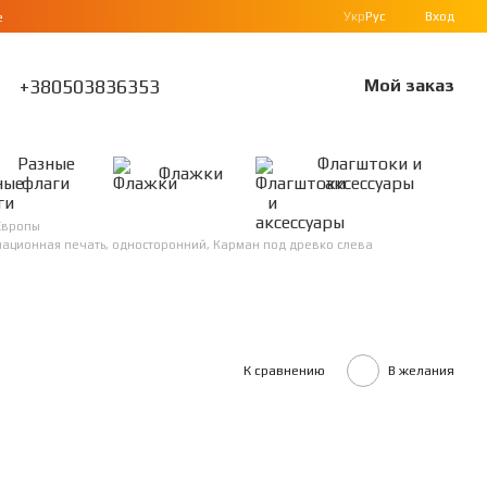
Укр
Рус
Вход
е
+380503836353
Мой заказ
Разные
Флагштоки и
Флажки
флаги
аксессуары
Европы
лимационная печать, односторонний, Карман под древко слева
К сравнению
В желания