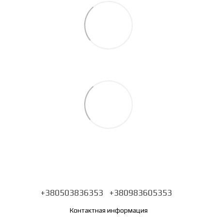
+380503836353
+380983605353
Контактная информация