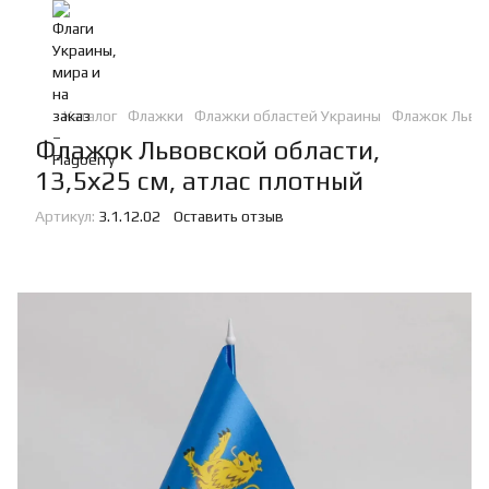
Каталог
Флажки
Флажки областей Украины
Флажок Львов
Флажок Львовской области,
13,5х25 см, атлас плотный
Артикул:
3.1.12.02
Оставить отзыв