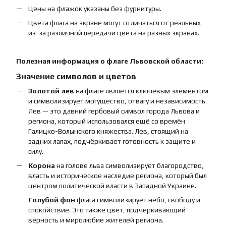
Цены на флажок указаны без фурнитуры.
Цвета флага на экране могут отличаться от реальных
из-за различной передачи цвета на разных экранах.
Полезная информация о флаге Львовской области:
Значение символов и цветов
Золотой лев
на флаге является ключевым элементом
и символизирует могущество, отвагу и независимость.
Лев — это давний гербовый символ города Львова и
региона, который использовался ещё со времён
Галицко-Волынского княжества. Лев, стоящий на
задних лапах, подчёркивает готовность к защите и
силу.
Корона
на голове льва символизирует благородство,
власть и историческое наследие региона, который был
центром политической власти в Западной Украине.
Голубой фон
флага символизирует небо, свободу и
спокойствие. Это также цвет, подчеркивающий
верность и миролюбие жителей региона.