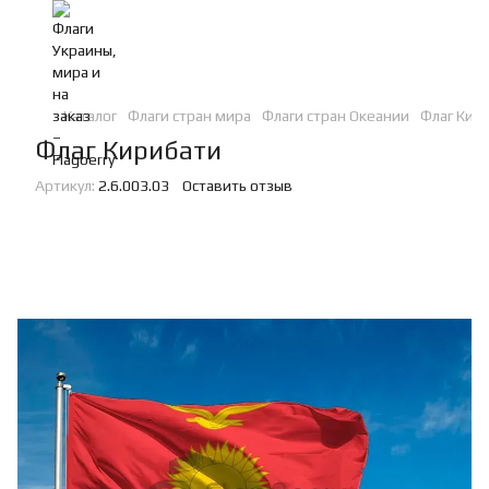
Каталог
Флаги стран мира
Флаги стран Океании
Флаг Кири
Флаг Кирибати
Артикул:
2.6.003.03
Оставить отзыв