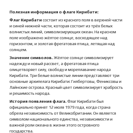
Полезная информация о флаге Кирибати:
Флаг Кирибати
состоит из красного поля в верхней части
и синей нижней части, которая состоит из трёх белых
волнистых линий, символизирующих океан. На красном
поле изображено жёлтое солнце, восходящее над
горизонтом, и золотая фрегатовая птица, летящая над
солнцем.
Значение символов.
Жёлтое солнце символизирует
надежду и новый рассвет, а фрегатовая птица
олицетворяет силу, свободу и мореплавание народа
Кирибати. Три белые волнистые линии представляют три
основные архипелага Кирибати: Гилбертовы, Фениксовы и
Лайнские острова. Красный цвет символизирует храбрость
и решимость народа.
История появления флага.
Флаг Кирибати был
официально принят 12 июля 1979 года, когда страна
обрела независимость от Великобритании. Он является
символом национального единства, независимости и
важной роли океана в жизни этого островного
государства.