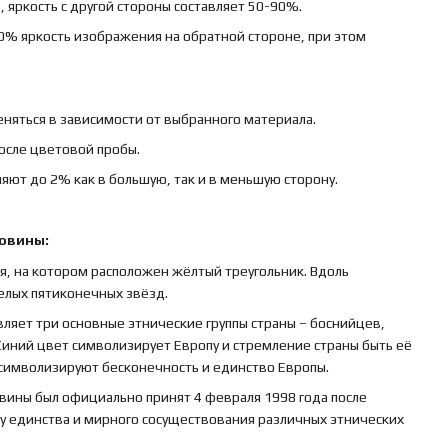
 яркость с другой стороны составляет 50-90%.
0% яркость изображения на обратной стороне, при этом
няться в зависимости от выбранного материала.
осле цветовой пробы.
яют до 2% как в большую, так и в меньшую сторону.
говины:
ля, на котором расположен жёлтый треугольник. Вдоль
елых пятиконечных звёзд.
ляет три основные этнические группы страны – боснийцев,
 Синий цвет символизирует Европу и стремление страны быть её
 символизируют бесконечность и единство Европы.
вины был официально принят 4 февраля 1998 года после
у единства и мирного сосуществования различных этнических