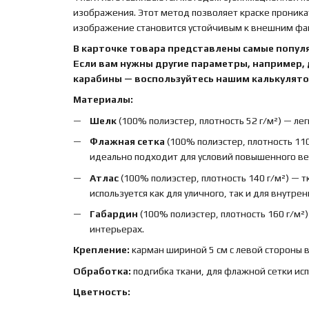
изображения. Этот метод позволяет краске проника
изображение становится устойчивым к внешним факт
В карточке товара представлены самые попул
Если вам нужны другие параметры, например,
карабины — воспользуйтесь нашим калькулятор
Материалы:
Шелк
(100% полиэстер, плотность 52 г/м²) — лег
Флажная сетка
(100% полиэстер, плотность 110
идеально подходит для условий повышенного вет
Атлас
(100% полиэстер, плотность 140 г/м²) — 
используется как для уличного, так и для внутре
Габардин
(100% полиэстер, плотность 160 г/м²
интерьерах.
Крепление:
карман шириной 5 см с левой стороны 
Обработка:
подгибка ткани, для флажной сетки ис
Цветность: