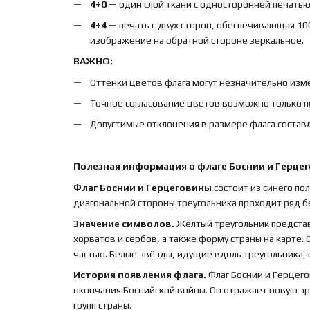
4+0
— один слой ткани с односторонней печатью,
4+4
— печать с двух сторон, обеспечивающая 10
изображение на обратной стороне зеркальное.
ВАЖНО:
Оттенки цветов флага могут незначительно изме
Точное согласование цветов возможно только п
Допустимые отклонения в размере флага составл
Полезная информация о флаге Боснии и Герце
Флаг Боснии и Герцеговины
состоит из синего по
диагональной стороны треугольника проходит ряд б
Значение символов.
Жёлтый треугольник представ
хорватов и сербов, а также форму страны на карте.
частью. Белые звёзды, идущие вдоль треугольника,
История появления флага.
Флаг Боснии и Герцего
окончания Боснийской войны. Он отражает новую эр
групп страны.