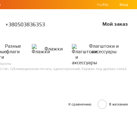
Укр
Рус
Вход
е
+380503836353
Мой заказ
Разные
Флагштоки и
Флажки
флаги
аксессуары
Европы
0 г/м², Сублимационная печать, односторонний, Карман под древко слева
К сравнению
В желания