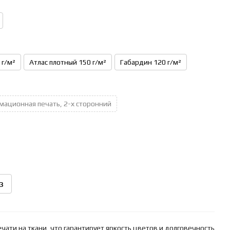
 г/м²
Атлас плотный 150 г/м²
Габардин 120 г/м²
мационная печать, 2-х сторонний
з
ати на ткани, что гарантирует яркость цветов и долговечность