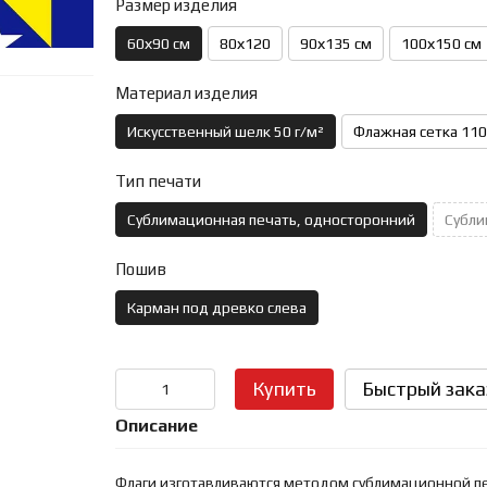
Размер изделия
60х90 см
80х120
90х135 см
100х150 см
Материал изделия
Искусственный шелк 50 г/м²
Флажная сетка 110
Тип печати
Сублимационная печать, односторонний
Субли
Пошив
Карман под древко слева
Купить
Быстрый зака
Описание
Флаги изготавливаются методом сублимационной печ