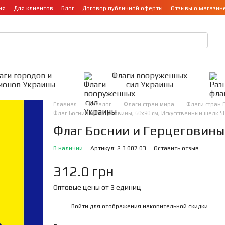
ия
Для клиентов
Блог
Договор публичной оферты
Отзывы о магазин
аги городов и
Флаги вооруженных
ионов Украины
сил Украины
Главная
Каталог
Флаги стран мира
Флаги стран 
Флаг Боснии и Герцеговины, 60х90 см, Искусственный шелк 5
Флаг Боснии и Герцеговины
В наличии
Артикул: 2.3.007.03
Оставить отзыв
312.0 грн
Оптовые цены от 3 единиц
Войти
для отображения накопительной скидки
%