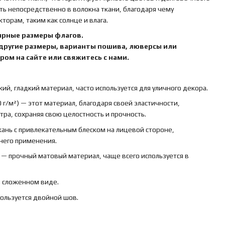
ть непосредственно в волокна ткани, благодаря чему
орам, таким как солнце и влага.
ярные размеры флагов.
 другие размеры, варианты пошива, люверсы или
ом на сайте или свяжитесь с нами.
кий, гладкий материал, часто используется для уличного декора.
 г/м²) — этот материал, благодаря своей эластичности,
ра, сохраняя свою целостность и прочность.
ткань с привлекательным блеском на лицевой стороне,
ннего применения.
) — прочный матовый материал, чаще всего используется в
в сложенном виде.
пользуется двойной шов.