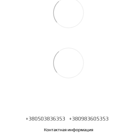
+380503836353
+380983605353
Контактная информация