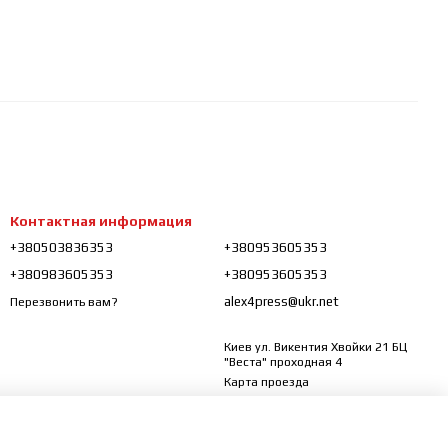
Контактная информация
+380503836353
+380953605353
+380983605353
+380953605353
alex4press@ukr.net
Перезвонить вам?
Киев ул. Викентия Хвойки 21 БЦ
"Веста" проходная 4
Карта проезда