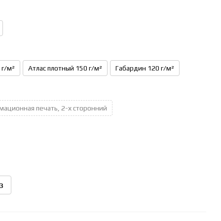
 г/м²
Атлас плотный 150 г/м²
Габардин 120 г/м²
мационная печать, 2-х сторонний
з