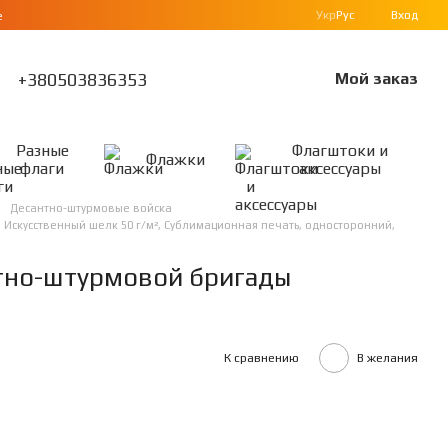
Укр
Рус
Вход
е
+380503836353
Мой заказ
Разные
Флагштоки и
Флажки
флаги
аксессуары
Десантно-штурмовые войска
 Искусственный шелк 50 г/м², Сублимационная печать, односторонний,
нтно-штурмовой бригады
К сравнению
В желания