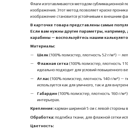
Флаги изготавливаются методом сублимационной печ
изображения. Этот метод позволяет краске проника
изображение становится устойчивым к внешним факт
В карточке товара представлены самые попул
Если вам нужны другие параметры, например,
карабины — воспользуйтесь нашим калькулятор
Материалы:
Шелк
(100% полиэстер, плотность 52 г/м²) — лег
Флажная сетка
(100% полиэстер, плотность 110
идеально подходит для условий повышенного вет
Атлас
(100% полиэстер, плотность 140 г/м²) — 
используется как для уличного, так и для внутре
Габардин
(100% полиэстер, плотность 160 г/м²
интерьерах.
Крепление:
карман шириной 5 см с левой стороны 
Обработка:
подгибка ткани, для флажной сетки ис
Цветность: