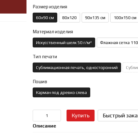
Размер изделия
60х90 см
80х120
90х135 см
100х150 см
Материал изделия
Искусственный шелк 50 г/м²
Флажная сетка 110
Тип печати
Сублимационная печать, односторонний
Субли
Пошив
Карман под древко слева
Купить
Быстрый зака
Описание