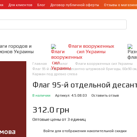
ия
Для клиентов
Блог
Договор публичной оферты
Отзывы о магазин
аги городов и
Флаги вооруженных
ионов Украины
сил Украины
Главная
Каталог
Флаги вооруженных сил Украины
Флаг 95-й отдельной десантно-штурмовой бригады, 60х90 см,
Карман под древко слева
Флаг 95-й отдельной деса
В наличии
Артикул: 4.5.08.03
Оставить отзыв
312.0 грн
Оптовые цены от 3 единиц
Войти
для отображения накопительной скидки
%