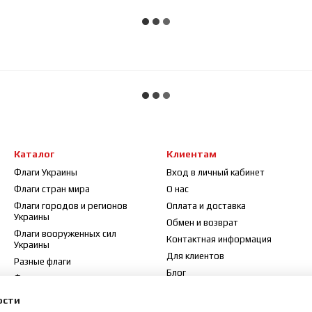
Каталог
Клиентам
Флаги Украины
Вход в личный кабинет
Флаги стран мира
О нас
Флаги городов и регионов
Оплата и доставка
Украины
Обмен и возврат
Флаги вооруженных сил
Контактная информация
Украины
Для клиентов
Разные флаги
Блог
Флажки
Договор публичной оферты
Флагштоки и аксессуары
ости
Отзывы о магазине