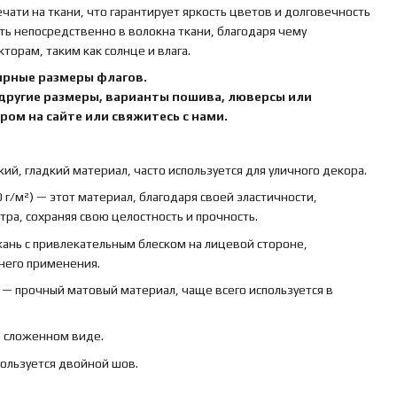
ати на ткани, что гарантирует яркость цветов и долговечность
ть непосредственно в волокна ткани, благодаря чему
орам, таким как солнце и влага.
ярные размеры флагов.
 другие размеры, варианты пошива, люверсы или
ом на сайте или свяжитесь с нами.
кий, гладкий материал, часто используется для уличного декора.
 г/м²) — этот материал, благодаря своей эластичности,
ра, сохраняя свою целостность и прочность.
ткань с привлекательным блеском на лицевой стороне,
ннего применения.
) — прочный матовый материал, чаще всего используется в
в сложенном виде.
пользуется двойной шов.