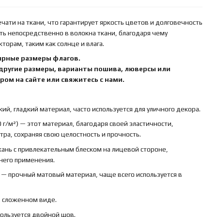
ати на ткани, что гарантирует яркость цветов и долговечность
ть непосредственно в волокна ткани, благодаря чему
орам, таким как солнце и влага.
ярные размеры флагов.
 другие размеры, варианты пошива, люверсы или
ом на сайте или свяжитесь с нами.
кий, гладкий материал, часто используется для уличного декора.
 г/м²) — этот материал, благодаря своей эластичности,
ра, сохраняя свою целостность и прочность.
ткань с привлекательным блеском на лицевой стороне,
ннего применения.
) — прочный матовый материал, чаще всего используется в
в сложенном виде.
пользуется двойной шов.