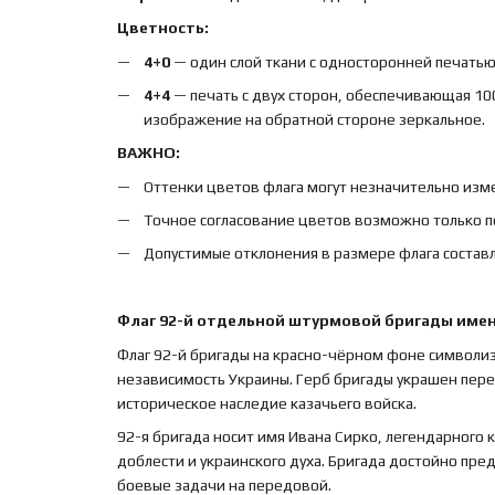
Цветность:
4+0
— один слой ткани с односторонней печатью,
4+4
— печать с двух сторон, обеспечивающая 10
изображение на обратной стороне зеркальное.
ВАЖНО:
Оттенки цветов флага могут незначительно изме
Точное согласование цветов возможно только п
Допустимые отклонения в размере флага составл
Флаг 92-й отдельной штурмовой бригады имен
Флаг 92-й бригады на красно-чёрном фоне символиз
независимость Украины. Герб бригады украшен п
историческое наследие казачьего войска.
92-я бригада носит имя Ивана Сирко, легендарного
доблести и украинского духа. Бригада достойно пр
боевые задачи на передовой.