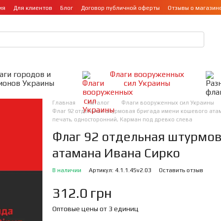
ия
Для клиентов
Блог
Договор публичной оферты
Отзывы о магазин
аги городов и
Флаги вооруженных
ионов Украины
сил Украины
Главная
Каталог
Флаги вооруженных сил Украины
Флаг 92 отдельная штурмовая бригада имени кошевого атама
печать, односторонний, Карман под древко слева
Флаг 92 отдельная штурмо
атамана Ивана Сирко
В наличии
Артикул: 4.1.1.45v2.03
Оставить отзыв
312.0 грн
Оптовые цены от 3 единиц