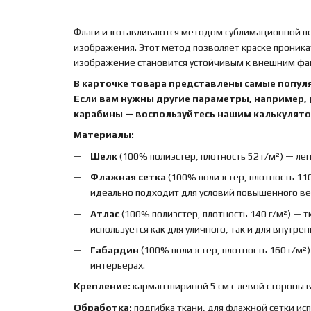
Флаги изготавливаются методом сублимационной печ
изображения. Этот метод позволяет краске проника
изображение становится устойчивым к внешним факт
В карточке товара представлены самые попул
Если вам нужны другие параметры, например,
карабины — воспользуйтесь нашим калькулятор
Материалы:
Шелк
(100% полиэстер, плотность 52 г/м²) — лег
Флажная сетка
(100% полиэстер, плотность 110
идеально подходит для условий повышенного вет
Атлас
(100% полиэстер, плотность 140 г/м²) — 
используется как для уличного, так и для внутре
Габардин
(100% полиэстер, плотность 160 г/м²
интерьерах.
Крепление:
карман шириной 5 см с левой стороны 
Обработка:
подгибка ткани, для флажной сетки ис