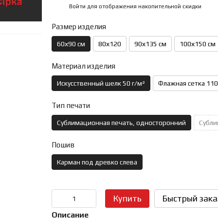
Войти
для отображения накопительной скидки
%
Размер изделия
60х90 см
80х120
90х135 см
100х150 см
Материал изделия
Искусственный шелк 50 г/м²
Флажная сетка 110
Тип печати
Сублимационная печать, односторонний
Субли
Пошив
Карман под древко слева
Купить
Быстрый зака
Описание