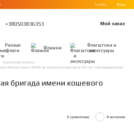
Укр
Рус
Вход
е
+380503836353
Мой заказ
Разные
Флагштоки и
Флажки
флаги
аксессуары
Сухопутные войска
на Ивана Сирко, 60х90 см, Искусственный шелк 50 г/м², Сублимационная
вая бригада имени кошевого
К сравнению
В желания