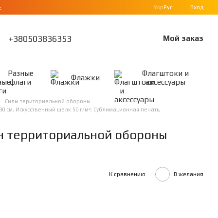
Укр
Рус
Вход
е
+380503836353
Мой заказ
Разные
Флагштоки и
Флажки
флаги
аксессуары
Силы териториальной обороны
 см, Искусственный шелк 50 г/м², Сублимационная печать,
он территориальной обороны
К сравнению
В желания