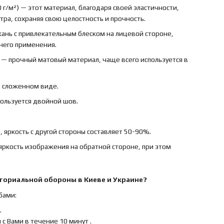
 г/м²) — этот материал, благодаря своей эластичности,
ра, сохраняя свою целостность и прочность.
ткань с привлекательным блеском на лицевой стороне,
ннего применения.
) — прочный матовый материал, чаще всего используется в
в сложенном виде.
пользуется двойной шов.
 яркость с другой стороны составляет 50-90%.
яркость изображения на обратной стороне, при этом
иториальной обороны
в Киеве и Украине?
бами:
.
с Вами в течение 10 минут .