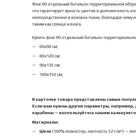
Флаг 80 отдельный батальон территориальной обор
что гарантирует яркость цветов и долговечность и
непосредственно в волокна ткани, благодаря чему
таким как солнце и влага.
Купить флаг 80 отдельный батальон территориальн
60х90 см;
80х120 см;
90х135 см;
100х150 см;
В карточке товара представлены самые попул
Если вам нужны другие параметры, например,
карабины — воспользуйтесь нашим калькулятор
Материалы:
Шелк
(100% полиэстер, плотность 52 г/м²) — лег