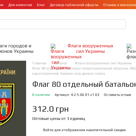
ия
Для клиентов
Блог
Договор публичной оферты
Отзывы о магазин
аги городов и
Флаги вооруженных
ионов Украины
сил Украины
Главная
Каталог
Флаги вооруженных сил Украины
Флаг 80 отдельный батальон территориальной обороны, 60х90
односторонний, Карман под древко слева
Флаг 80 отдельный баталь
В наличии
Артикул: 4.2.5.06.01.v1.03
Оставить отзыв
312.0 грн
Оптовые цены от 3 единиц
Войти
для отображения накопительной скидки
%