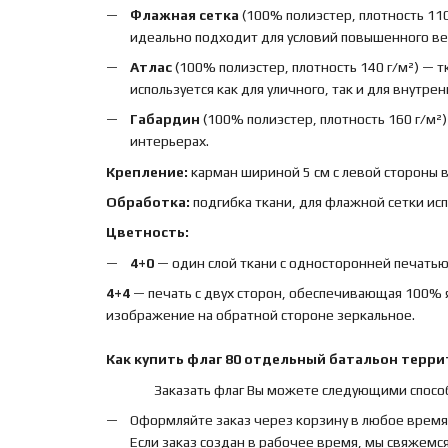
Флажная сетка
(100% полиэстер, плотность 110
идеально подходит для условий повышенного вет
Атлас
(100% полиэстер, плотность 140 г/м²) — 
используется как для уличного, так и для внутре
Габардин
(100% полиэстер, плотность 160 г/м²
интерьерах.
Крепление:
карман шириной 5 см с левой стороны 
Обработка:
подгибка ткани, для флажной сетки ис
Цветность:
4+0
— один слой ткани с односторонней печатью,
4+4
— печать с двух сторон, обеспечивающая 100% 
изображение на обратной стороне зеркальное.
Как купить
флаг
80 отдельный батальон терр
Заказать флаг Вы можете следующими спосо
Оформляйте заказ через корзину в любое время
Если заказ создан в рабочее время, мы свяжемся 