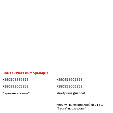
Контактная информация
+380503836353
+380953605353
+380983605353
+380953605353
alex4press@ukr.net
Перезвонить вам?
Киев ул. Викентия Хвойки 21 БЦ
"Веста" проходная 4