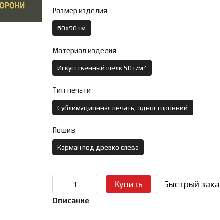
Размер изделия
60х90 см
Материал изделия
Искусственный шелк 50 г/м²
Тип печати
Сублимационная печать, односторонний
Пошив
Карман под древко слева
Купить
Быстрый зака
Описание