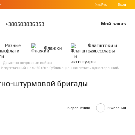
Укр
Рус
Вход
е
+380503836353
Мой заказ
Разные
Флагштоки и
Флажки
флаги
аксессуары
Десантно-штурмовые войска
 Искусственный шелк 50 г/м², Сублимационная печать, односторонний,
нтно-штурмовой бригады
К сравнению
В желания