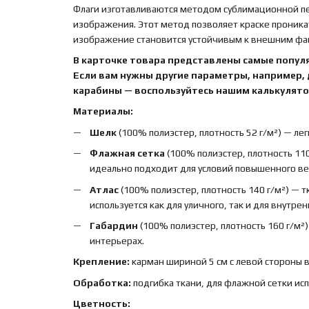
Флаги изготавливаются методом сублимационной печ
изображения. Этот метод позволяет краске проника
изображение становится устойчивым к внешним факт
В карточке товара представлены самые попул
Если вам нужны другие параметры, например,
карабины — воспользуйтесь нашим калькулятор
Материалы:
Шелк
(100% полиэстер, плотность 52 г/м²) — лег
Флажная сетка
(100% полиэстер, плотность 110
идеально подходит для условий повышенного вет
Атлас
(100% полиэстер, плотность 140 г/м²) — 
используется как для уличного, так и для внутре
Габардин
(100% полиэстер, плотность 160 г/м²
интерьерах.
Крепление:
карман шириной 5 см с левой стороны 
Обработка:
подгибка ткани, для флажной сетки ис
Цветность: