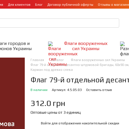
ия
Для клиентов
Блог
Договор публичной оферты
Отзывы о магазин
аги городов и
Флаги вооруженных
ионов Украины
сил Украины
Главная
Каталог
Флаги вооруженных сил Украины
Флаг 79-й отдельной десантно-штурмовой бригады, 60х90 см,
Карман под древко слева
Флаг 79-й отдельной деса
В наличии
Артикул: 4.5.05.03
Оставить отзыв
312.0 грн
Оптовые цены от 3 единиц
Войти
для отображения накопительной скидки
%