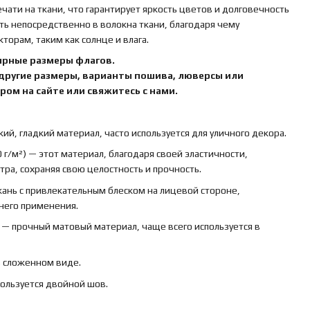
ати на ткани, что гарантирует яркость цветов и долговечность
ть непосредственно в волокна ткани, благодаря чему
орам, таким как солнце и влага.
ярные размеры флагов.
 другие размеры, варианты пошива, люверсы или
ом на сайте или свяжитесь с нами.
кий, гладкий материал, часто используется для уличного декора.
 г/м²) — этот материал, благодаря своей эластичности,
ра, сохраняя свою целостность и прочность.
ткань с привлекательным блеском на лицевой стороне,
ннего применения.
) — прочный матовый материал, чаще всего используется в
в сложенном виде.
пользуется двойной шов.