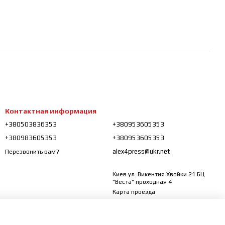
Контактная информация
+380503836353
+380953605353
+380983605353
+380953605353
alex4press@ukr.net
Перезвонить вам?
Киев ул. Викентия Хвойки 21 БЦ
"Веста" проходная 4
Карта проезда