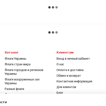
Каталог
Клиентам
Флаги Украины
Вход в личный кабинет
Флаги стран мира
О нас
Флаги городов и регионов
Оплата и доставка
Украины
Обмен и возврат
Флаги вооруженных сил
Контактная информация
Украины
Для клиентов
Разные флаги
Блог
Флажки
Договор публичной оферты
Флагштоки и аксессуары
ости
Отзывы о магазине