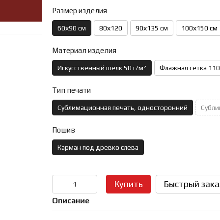
Размер изделия
60х90 см
80х120
90х135 см
100х150 см
Материал изделия
Искусственный шелк 50 г/м²
Флажная сетка 110
Тип печати
Сублимационная печать, односторонний
Субли
Пошив
Карман под древко слева
Купить
Быстрый зака
Описание