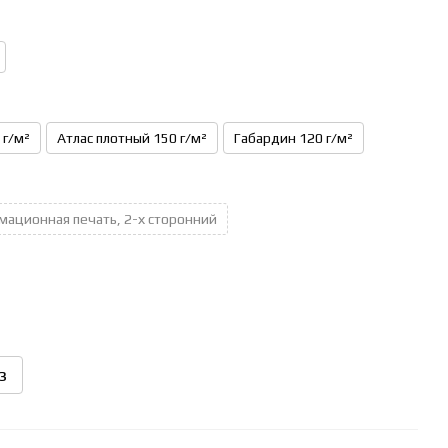
 г/м²
Атлас плотный 150 г/м²
Габардин 120 г/м²
мационная печать, 2-х сторонний
з