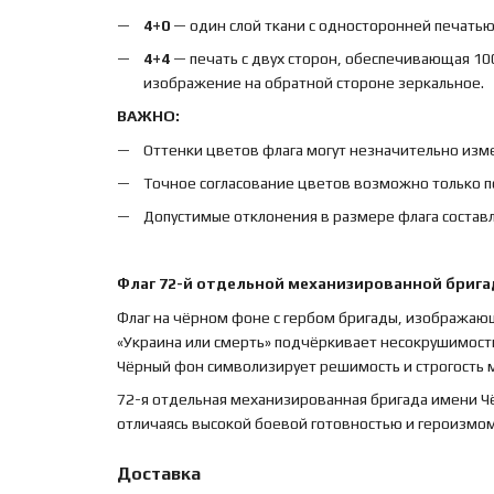
4+0
— один слой ткани с односторонней печатью,
4+4
— печать с двух сторон, обеспечивающая 10
изображение на обратной стороне зеркальное.
ВАЖНО:
Оттенки цветов флага могут незначительно изме
Точное согласование цветов возможно только п
Допустимые отклонения в размере флага составл
Флаг 72-й отдельной механизированной бриг
Флаг на чёрном фоне с гербом бригады, изображаю
«Украина или смерть» подчёркивает несокрушимость
Чёрный фон символизирует решимость и строгость м
72-я отдельная механизированная бригада имени Ч
отличаясь высокой боевой готовностью и героизмом
Доставка