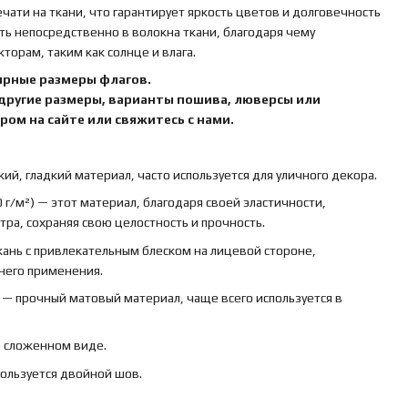
ати на ткани, что гарантирует яркость цветов и долговечность
ть непосредственно в волокна ткани, благодаря чему
орам, таким как солнце и влага.
ярные размеры флагов.
 другие размеры, варианты пошива, люверсы или
ом на сайте или свяжитесь с нами.
кий, гладкий материал, часто используется для уличного декора.
 г/м²) — этот материал, благодаря своей эластичности,
ра, сохраняя свою целостность и прочность.
ткань с привлекательным блеском на лицевой стороне,
ннего применения.
) — прочный матовый материал, чаще всего используется в
в сложенном виде.
пользуется двойной шов.