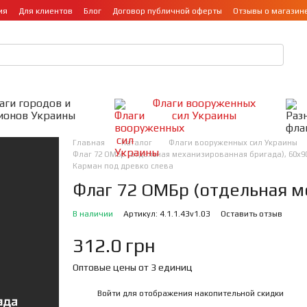
ия
Для клиентов
Блог
Договор публичной оферты
Отзывы о магазин
аги городов и
Флаги вооруженных
ионов Украины
сил Украины
Главная
Каталог
Флаги вооруженных сил Украины
Флаг 72 ОМБр (отдельная механизированная бригада), 60х90
Карман под древко слева
Флаг 72 ОМБр (отдельная м
В наличии
Артикул: 4.1.1.43v1.03
Оставить отзыв
312.0 грн
Оптовые цены от 3 единиц
Войти
для отображения накопительной скидки
%