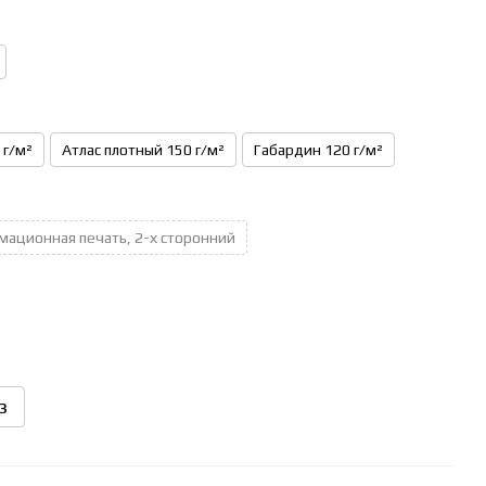
 г/м²
Атлас плотный 150 г/м²
Габардин 120 г/м²
мационная печать, 2-х сторонний
з