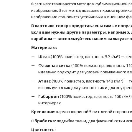
Флаги изготавливаются методом сублимационной печ
изображения. Этот метод позволяет краске проника
изображение становится устойчивым к внешним факт
В карточке товара представлены самые попул
Если вам нужны другие параметры, например,
карабины — воспользуйтесь нашим калькулятор
Материалы:
Шелк
(100% полиэстер, плотность 52 г/м²) — лег
Флажная сетка
(100% полиэстер, плотность 110
идеально подходит для условий повышенного вет
Атлас
(100% полиэстер, плотность 140 г/м²) — 
используется как для уличного, так и для внутре
Габардин
(100% полиэстер, плотность 160 г/м²
интерьерах.
Крепление:
карман шириной 5 см с левой стороны 
Обработка:
подгибка ткани, для флажной сетки ис
Цветность: