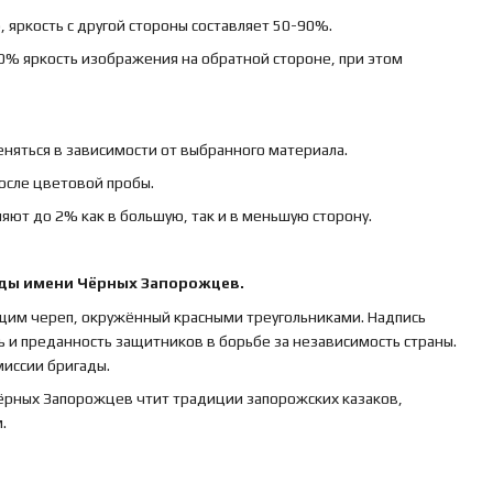
 яркость с другой стороны составляет 50-90%.
0% яркость изображения на обратной стороне, при этом
няться в зависимости от выбранного материала.
осле цветовой пробы.
яют до 2% как в большую, так и в меньшую сторону.
ады имени Чёрных Запорожцев.
щим череп, окружённый красными треугольниками. Надпись
 и преданность защитников в борьбе за независимость страны.
иссии бригады.
ёрных Запорожцев чтит традиции запорожских казаков,
.