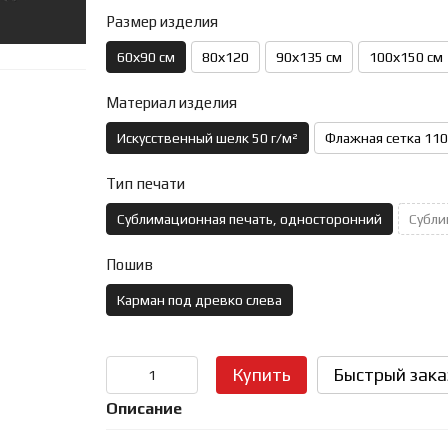
Размер изделия
60х90 см
80х120
90х135 см
100х150 см
Материал изделия
Искусственный шелк 50 г/м²
Флажная сетка 110
Тип печати
Сублимационная печать, односторонний
Субли
Пошив
Карман под древко слева
Купить
Быстрый зака
Описание