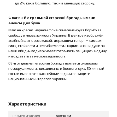
до 2% как в большую, так и в меньшую сторону.
Флаг 68-й отдельной егерской бригады имени
Алексы Довбуша.
Флаг на красно-чёрном фоне символизирует борьбу за
свободу и независимость Украины. В центре изображён
зелёный щит с росомахой, держащим топор, — символ
силы, стойкости и несгибаемости. Надпись «Ваши души за
наши обиды» подчёркивает готовность защищать Родину
и воздавать за несправедливость.
68-я отдельная егерская бригада является символом
несокрушимости, дисциплины и боевого духа. Её личный
состав выполняет важнейшие задачи по защите
национальных интересов Украины.
Характеристики
Размер изделия
60х90 см