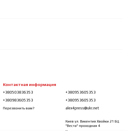
Контактная информация
+380503836353
+380953605353
+380983605353
+380953605353
alex4press@ukr.net
Перезвонить вам?
Киев ул. Викентия Хвойки 21 БЦ
"Веста" проходная 4