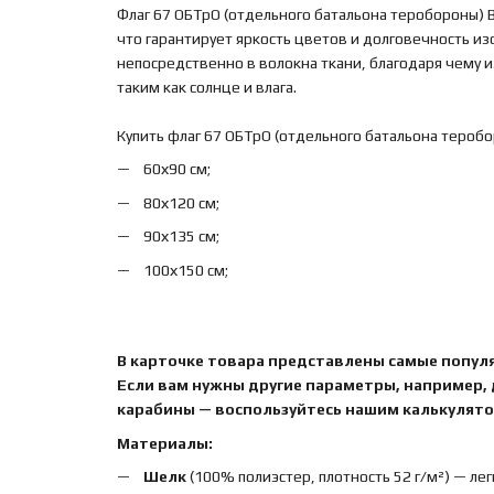
Флаг 67 ОБТрО (отдельного батальона теробороны) 
что гарантирует яркость цветов и долговечность и
непосредственно в волокна ткани, благодаря чему
таким как солнце и влага.
Купить флаг 67 ОБТрО (отдельного батальона тероб
60х90 см;
80х120 см;
90х135 см;
100х150 см;
В карточке товара представлены самые попул
Если вам нужны другие параметры, например,
карабины — воспользуйтесь нашим калькулятор
Материалы:
Шелк
(100% полиэстер, плотность 52 г/м²) — лег