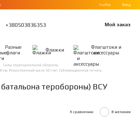
Укр
Рус
Вход
е
+380503836353
Мой заказ
Разные
Флагштоки и
Флажки
флаги
аксессуары
Силы териториальной обороны
0 см, Искусственный шелк 50 г/м², Сублимационная печать,
 батальона теробороны) ВСУ
К сравнению
В желания