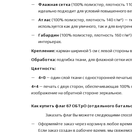
Флажная сетка
(100% полиэстер, плотность 110
идеально подходит для условий повышенного вет
Атлас
(100% полиэстер, плотность 140 г/м²) — 
используется как для уличного, так и для внутре
Габардин
(100% полиэстер, плотность 160 г/м²
интерьерах.
Крепление:
карман шириной 5 см с левой стороны 
Обработка:
подгибка ткани, для флажной сетки ис
Цветность:
4+0
— один слой ткани с односторонней печатью,
4+4
— печать с двух сторон, обеспечивающая 100% 
изображение на обратной стороне зеркальное.
Как купить
флаг
67 ОБТрО (отдельного баталь
Заказать флаг Вы можете следующими спосо
Оформляйте заказ через корзину в любое время
Если заказ создан в рабочее время, мы свяжемся 