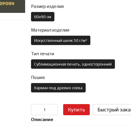
Размер изделия
60х90 см
Материал изделия
Искусственный шелк 50 г/м²
Тип печати
Сублимационная печать, односторонний
Пошив
Карман под древко слева
Купить
Быстрый зака
Описание