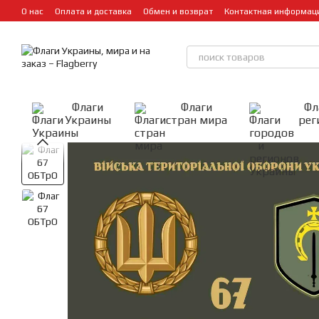
Перейти к основному контенту
О нас
Оплата и доставка
Обмен и возврат
Контактная информац
Флаги
Флаги
Фл
Украины
стран мира
рег