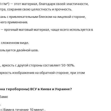
 г/м²) — этот материал, благодаря своей эластичности,
ра, сохраняя свою целостность и прочность.
ткань с привлекательным блеском на лицевой стороне,
ннего применения.
) — прочный матовый материал, чаще всего используется в
в сложенном виде.
пользуется двойной шов.
 яркость с другой стороны составляет 50-90%.
яркость изображения на обратной стороне, при этом
она теробороны) ВСУ
в Киеве и Украине?
бами:
.
с Вами в течение 10 минут .