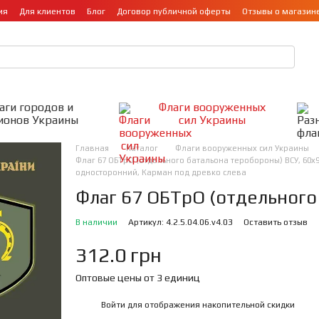
ия
Для клиентов
Блог
Договор публичной оферты
Отзывы о магазин
аги городов и
Флаги вооруженных
ионов Украины
сил Украины
Главная
Каталог
Флаги вооруженных сил Украины
Флаг 67 ОБТрО (отдельного батальона теробороны) ВСУ, 60х9
односторонний, Карман под древко слева
Флаг 67 ОБТрО (отдельного
В наличии
Артикул: 4.2.5.04.06.v4.03
Оставить отзыв
312.0 грн
Оптовые цены от 3 единиц
Войти
для отображения накопительной скидки
%