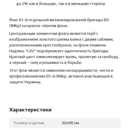
до 2% как в большую, так и в меньшую сторону.
Флаг 65-й отдельной механизированной бригады (65
ОМБр) на красно-чёрном фоне.
Центральным элементом флага является герб с
изображением золотого шлема воина с двумя саблями,
расположенными крестообразно, на фоне пламени.
Надпись "LXV" подчёркивает идентичность бригады.
Красный цвет символизирует кровь, пролитую за свободу,
а чёрный – силу и решимость в борьбе.
Этот флаг является символом несокрушимости, чести и
профессионализма 65-й ОМБр, активно участвующей в
защите Украины.
Характеристики
Размер изделия
60х90 см