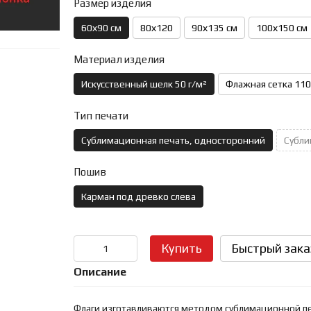
Размер изделия
60х90 см
80х120
90х135 см
100х150 см
Материал изделия
Искусственный шелк 50 г/м²
Флажная сетка 110
Тип печати
Сублимационная печать, односторонний
Субли
Пошив
Карман под древко слева
Купить
Быстрый зака
Описание
Флаги изготавливаются методом сублимационной печ