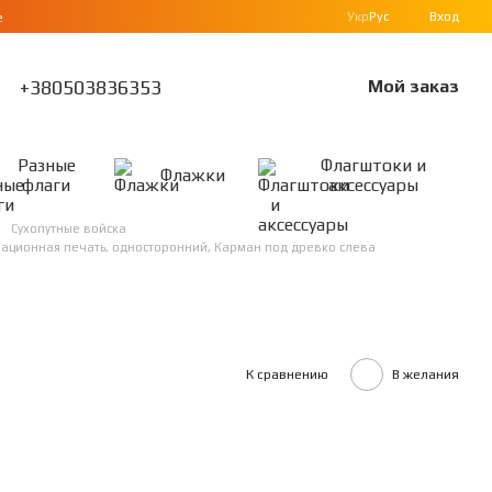
Укр
Рус
Вход
е
+380503836353
Мой заказ
Разные
Флагштоки и
Флажки
флаги
аксессуары
Сухопутные войска
имационная печать, односторонний, Карман под древко слева
К сравнению
В желания