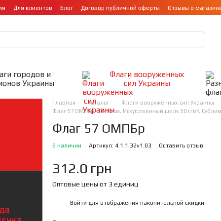
ия
Для клиентов
Блог
Договор публичной оферты
Отзывы о магазин
аги городов и
Флаги вооруженных
ионов Украины
сил Украины
Главная
Каталог
Флаги вооруженных сил Украины
Флаг 57 ОМПБр, 60х90 см, Искусственный шелк 50 г/м², Субл
Флаг 57 ОМПБр
В наличии
Артикул: 4.1.1.32v1.03
Оставить отзыв
312.0 грн
Оптовые цены от 3 единиц
Войти
для отображения накопительной скидки
%