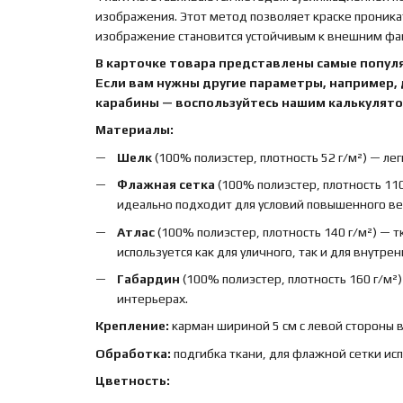
изображения. Этот метод позволяет краске проника
изображение становится устойчивым к внешним факт
В карточке товара представлены самые попул
Если вам нужны другие параметры, например,
карабины — воспользуйтесь нашим калькулятор
Материалы:
Шелк
(100% полиэстер, плотность 52 г/м²) — лег
Флажная сетка
(100% полиэстер, плотность 110
идеально подходит для условий повышенного вет
Атлас
(100% полиэстер, плотность 140 г/м²) — 
используется как для уличного, так и для внутре
Габардин
(100% полиэстер, плотность 160 г/м²
интерьерах.
Крепление:
карман шириной 5 см с левой стороны 
Обработка:
подгибка ткани, для флажной сетки ис
Цветность: