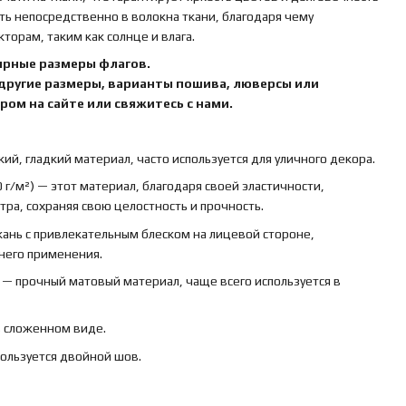
ть непосредственно в волокна ткани, благодаря чему
орам, таким как солнце и влага.
ярные размеры флагов.
 другие размеры, варианты пошива, люверсы или
ом на сайте или свяжитесь с нами.
кий, гладкий материал, часто используется для уличного декора.
 г/м²) — этот материал, благодаря своей эластичности,
ра, сохраняя свою целостность и прочность.
ткань с привлекательным блеском на лицевой стороне,
ннего применения.
) — прочный матовый материал, чаще всего используется в
в сложенном виде.
пользуется двойной шов.