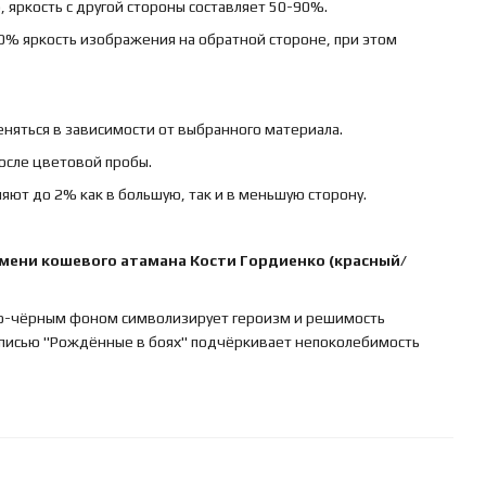
 яркость с другой стороны составляет 50-90%.
0% яркость изображения на обратной стороне, при этом
няться в зависимости от выбранного материала.
осле цветовой пробы.
яют до 2% как в большую, так и в меньшую сторону.
мени кошевого атамана Кости Гордиенко (красный/
но-чёрным фоном символизирует героизм и решимость
адписью "Рождённые в боях" подчёркивает непоколебимость