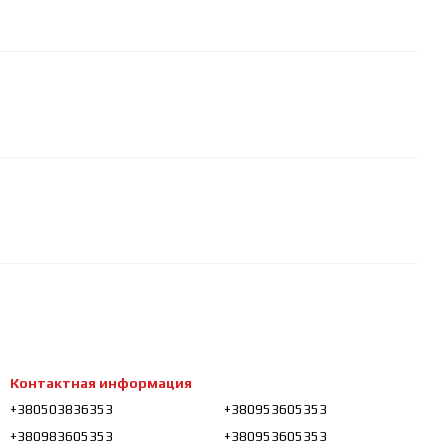
Контактная информация
+380503836353
+380953605353
+380983605353
+380953605353