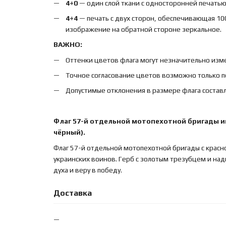
4+0
— один слой ткани с односторонней печатью,
4+4
— печать с двух сторон, обеспечивающая 10
изображение на обратной стороне зеркальное.
ВАЖНО:
Оттенки цветов флага могут незначительно изме
Точное согласование цветов возможно только п
Допустимые отклонения в размере флага составл
Флаг 57-й отдельной мотопехотной бригады и
чёрный).
Флаг 57-й отдельной мотопехотной бригады с крас
украинских воинов. Герб с золотым трезубцем и н
духа и веру в победу.
Доставка