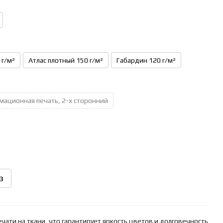
 г/м²
Атлас плотный 150 г/м²
Габардин 120 г/м²
мационная печать, 2-х сторонний
з
ати на ткани, что гарантирует яркость цветов и долговечность