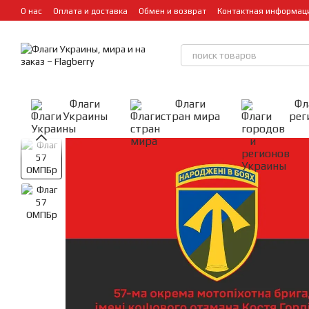
Перейти к основному контенту
О нас
Оплата и доставка
Обмен и возврат
Контактная информац
Флаги
Флаги
Фл
Украины
стран мира
рег