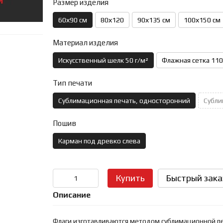
Размер изделия
60х90 см
80х120
90х135 см
100х150 см
Материал изделия
Искусственный шелк 50 г/м²
Флажная сетка 110
Тип печати
Сублимационная печать, односторонний
Субли
Пошив
Карман под древко слева
Купить
Быстрый зака
Описание
Флаги изготавливаются методом сублимационной печ