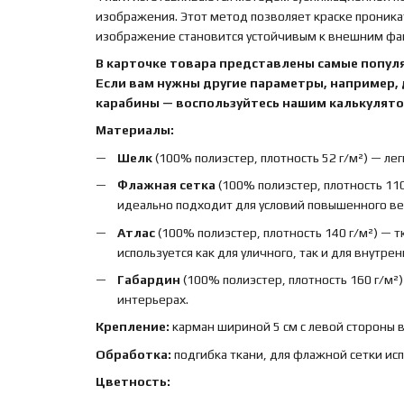
изображения. Этот метод позволяет краске проника
изображение становится устойчивым к внешним факт
В карточке товара представлены самые попул
Если вам нужны другие параметры, например,
карабины — воспользуйтесь нашим калькулятор
Материалы:
Шелк
(100% полиэстер, плотность 52 г/м²) — лег
Флажная сетка
(100% полиэстер, плотность 110
идеально подходит для условий повышенного вет
Атлас
(100% полиэстер, плотность 140 г/м²) — 
используется как для уличного, так и для внутре
Габардин
(100% полиэстер, плотность 160 г/м²
интерьерах.
Крепление:
карман шириной 5 см с левой стороны 
Обработка:
подгибка ткани, для флажной сетки ис
Цветность: