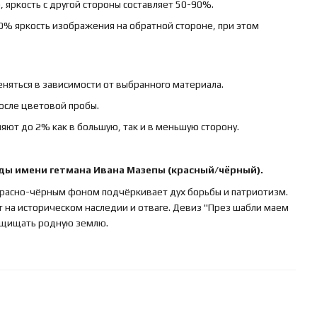
 яркость с другой стороны составляет 50-90%.
0% яркость изображения на обратной стороне, при этом
няться в зависимости от выбранного материала.
осле цветовой пробы.
яют до 2% как в большую, так и в меньшую сторону.
ды имени гетмана Ивана Мазепы (красный/чёрный).
красно-чёрным фоном подчёркивает дух борьбы и патриотизм.
т на историческом наследии и отваге. Девиз "През шабли маем
защищать родную землю.