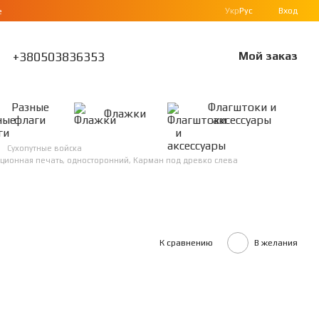
Укр
Рус
Вход
е
+380503836353
Мой заказ
Разные
Флагштоки и
Флажки
флаги
аксессуары
Сухопутные войска
мационная печать, односторонний, Карман под древко слева
К сравнению
В желания