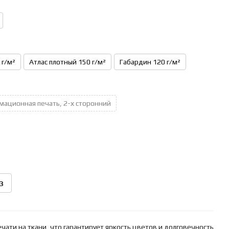
 г/м²
Атлас плотный 150 г/м²
Габардин 120 г/м²
мационная печать, 2-х сторонний
з
ати на ткани, что гарантирует яркость цветов и долговечность