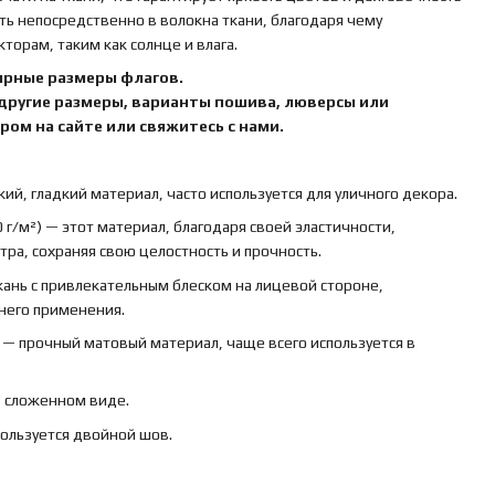
ть непосредственно в волокна ткани, благодаря чему
орам, таким как солнце и влага.
ярные размеры флагов.
 другие размеры, варианты пошива, люверсы или
ом на сайте или свяжитесь с нами.
кий, гладкий материал, часто используется для уличного декора.
 г/м²) — этот материал, благодаря своей эластичности,
ра, сохраняя свою целостность и прочность.
ткань с привлекательным блеском на лицевой стороне,
ннего применения.
) — прочный матовый материал, чаще всего используется в
в сложенном виде.
пользуется двойной шов.