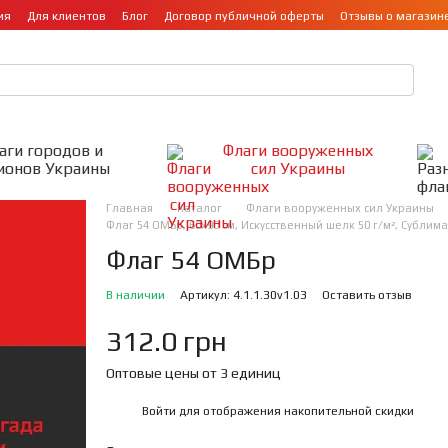
ия
Для клиентов
Блог
Договор публичной оферты
Отзывы о магазин
аги городов и
Флаги вооруженных
ионов Украины
сил Украины
Главная
Каталог
Флаги вооруженных сил Украины
Флаг 54 ОМБр, 60х90 см, Искусственный шелк 50 г/м², Субли
Флаг 54 ОМБр
В наличии
Артикул: 4.1.1.30v1.03
Оставить отзыв
312.0 грн
Оптовые цены от 3 единиц
Войти
для отображения накопительной скидки
%