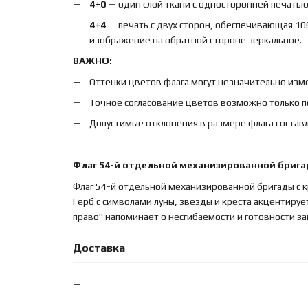
4+0
— один слой ткани с односторонней печатью,
4+4
— печать с двух сторон, обеспечивающая 10
изображение на обратной стороне зеркальное.
ВАЖНО:
Оттенки цветов флага могут незначительно изме
Точное согласование цветов возможно только п
Допустимые отклонения в размере флага составл
Флаг 54-й отдельной механизированной брига
Флаг 54-й отдельной механизированной бригады с 
Герб с символами луны, звезды и креста акцентируе
право" напоминает о несгибаемости и готовности 
Доставка