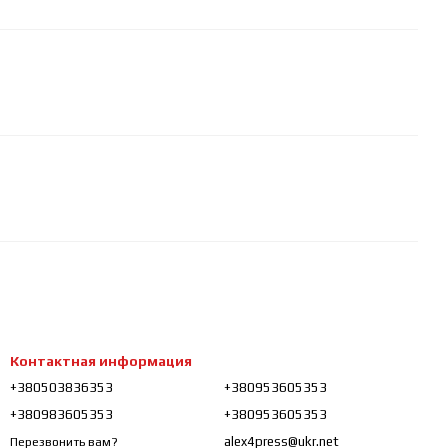
Контактная информация
+380503836353
+380953605353
+380983605353
+380953605353
alex4press@ukr.net
Перезвонить вам?