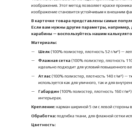
изображения. Этот метод позволяет краске проника
изображение становится устойчивым к внешним факт
В карточке товара представлены самые попул
Если вам нужны другие параметры, например,
карабины — воспользуйтесь нашим калькулятор
Материалы:
Шелк
(100% полиэстер, плотность 52 г/м²) — лег
Флажная сетка
(100% полиэстер, плотность 110
идеально подходит для условий повышенного вет
Атлас
(100% полиэстер, плотность 140 г/м²) — 
используется как для уличного, так и для внутре
Габардин
(100% полиэстер, плотность 160 г/м²
интерьерах.
Крепление:
карман шириной 5 см с левой стороны 
Обработка:
подгибка ткани, для флажной сетки ис
Цветность: