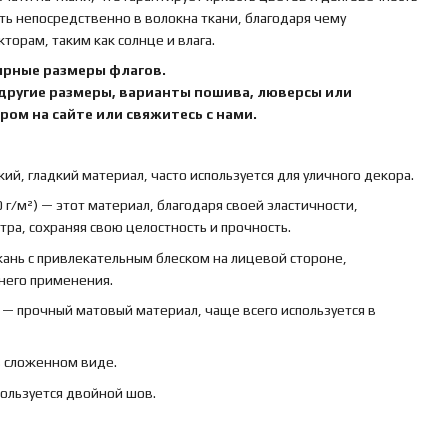
ть непосредственно в волокна ткани, благодаря чему
орам, таким как солнце и влага.
ярные размеры флагов.
 другие размеры, варианты пошива, люверсы или
ом на сайте или свяжитесь с нами.
кий, гладкий материал, часто используется для уличного декора.
 г/м²) — этот материал, благодаря своей эластичности,
ра, сохраняя свою целостность и прочность.
ткань с привлекательным блеском на лицевой стороне,
ннего применения.
) — прочный матовый материал, чаще всего используется в
в сложенном виде.
пользуется двойной шов.