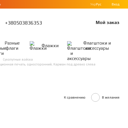
Укр
Рус
Вход
е
+380503836353
Мой заказ
Разные
Флагштоки и
Флажки
флаги
аксессуары
Сухопутные войска
мационная печать, односторонний, Карман под древко слева
К сравнению
В желания