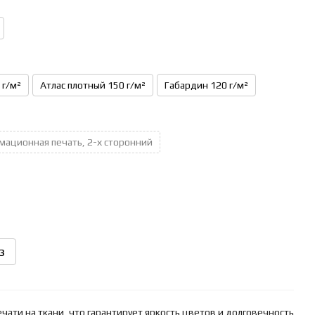
 г/м²
Атлас плотный 150 г/м²
Габардин 120 г/м²
мационная печать, 2-х сторонний
з
ати на ткани, что гарантирует яркость цветов и долговечность