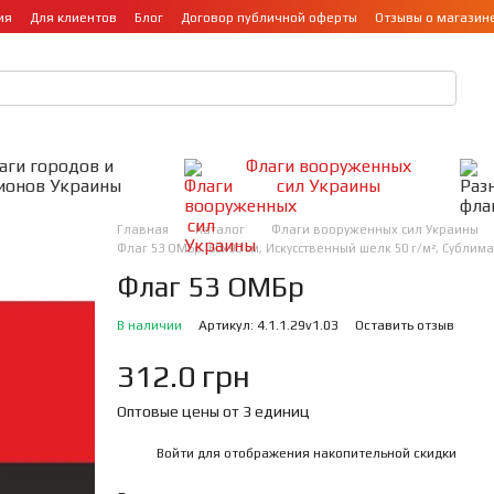
ия
Для клиентов
Блог
Договор публичной оферты
Отзывы о магазин
аги городов и
Флаги вооруженных
ионов Украины
сил Украины
Главная
Каталог
Флаги вооруженных сил Украины
Флаг 53 ОМБр, 60х90 см, Искусственный шелк 50 г/м², Субли
Флаг 53 ОМБр
В наличии
Артикул: 4.1.1.29v1.03
Оставить отзыв
312.0 грн
Оптовые цены от 3 единиц
Войти
для отображения накопительной скидки
%