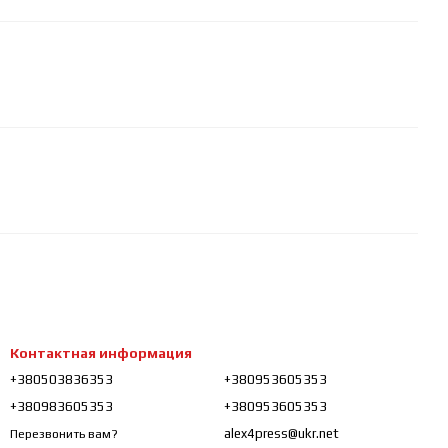
Контактная информация
+380503836353
+380953605353
+380983605353
+380953605353
alex4press@ukr.net
Перезвонить вам?