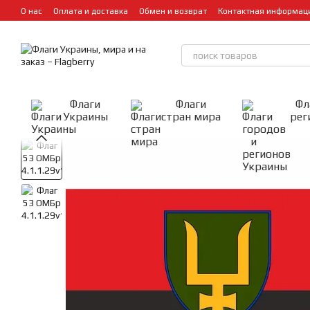
Перейти к основному контенту
О нас
Оплата и доставка
Обмен и возврат
Контактная информац
Флаги
Флаги
Фл
Украины
стран мира
рег