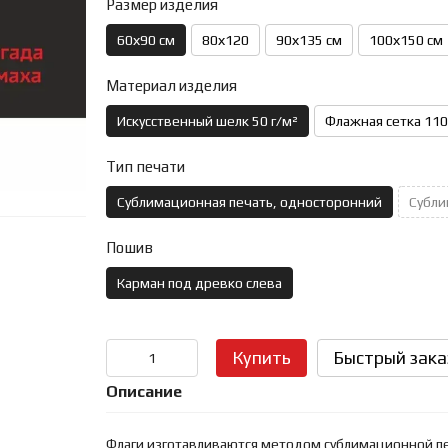
Размер изделия
60х90 см
80х120
90х135 см
100х150 см
Материал изделия
Искусственный шелк 50 г/м²
Флажная сетка 110
Тип печати
Сублимационная печать, односторонний
Субли
Пошив
Карман под древко слева
Купить
Быстрый зака
Описание
Флаги изготавливаются методом сублимационной печ