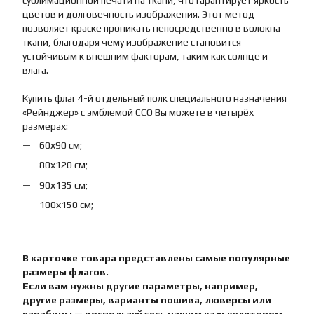
сублимационной печати на ткани, что гарантирует яркость
цветов и долговечность изображения. Этот метод
позволяет краске проникать непосредственно в волокна
ткани, благодаря чему изображение становится
устойчивым к внешним факторам, таким как солнце и
влага.
Купить флаг 4-й отдельный полк специального назначения
«Рейнджер» с эмблемой ССО Вы можете в четырёх
размерах:
60х90 см;
80х120 см;
90х135 см;
100х150 см;
В карточке товара представлены самые популярные
размеры флагов.
Если вам нужны другие параметры, например,
другие размеры, варианты пошива, люверсы или
карабины — воспользуйтесь нашим калькулятором