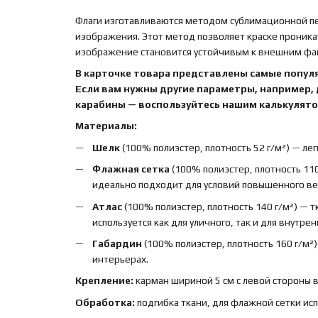
Флаги изготавливаются методом сублимационной печ
изображения. Этот метод позволяет краске проника
изображение становится устойчивым к внешним факт
В карточке товара представлены самые попул
Если вам нужны другие параметры, например,
карабины — воспользуйтесь нашим калькулятор
Материалы:
Шелк
(100% полиэстер, плотность 52 г/м²) — лег
Флажная сетка
(100% полиэстер, плотность 110
идеально подходит для условий повышенного вет
Атлас
(100% полиэстер, плотность 140 г/м²) — 
используется как для уличного, так и для внутре
Габардин
(100% полиэстер, плотность 160 г/м²
интерьерах.
Крепление:
карман шириной 5 см с левой стороны 
Обработка:
подгибка ткани, для флажной сетки ис