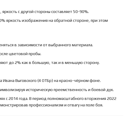
 яркость с другой стороны составляет 50-90%.
0% яркость изображения на обратной стороне, при этом
няться в зависимости от выбранного материала.
осле цветовой пробы.
яют до 2% как в большую, так и в меньшую сторону.
 Ивана Выговского (4 ОТБр) на красно-чёрном фоне.
 символизируя историческую преемственность и боевой дух.
ях с 2014 года. В период полномасштабного вторжения 2022
емонстрировав профессионализм и отвагу на поле боя.