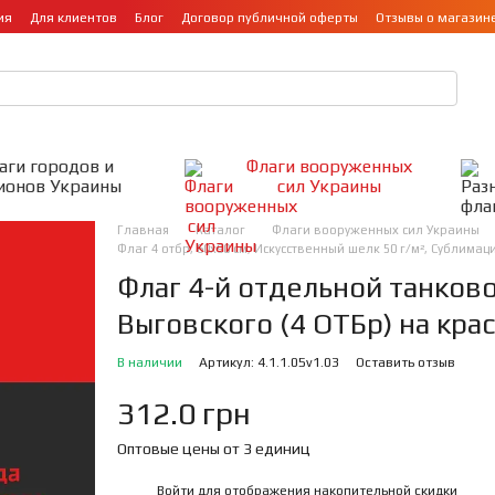
ия
Для клиентов
Блог
Договор публичной оферты
Отзывы о магазин
аги городов и
Флаги вооруженных
ионов Украины
сил Украины
Главная
Каталог
Флаги вооруженных сил Украины
Флаг 4 отбр, 60х90 см, Искусственный шелк 50 г/м², Сублим
Флаг 4-й отдельной танков
Выговского (4 ОТБр) на кра
В наличии
Артикул: 4.1.1.05v1.03
Оставить отзыв
312.0 грн
Оптовые цены от 3 единиц
Войти
для отображения накопительной скидки
%