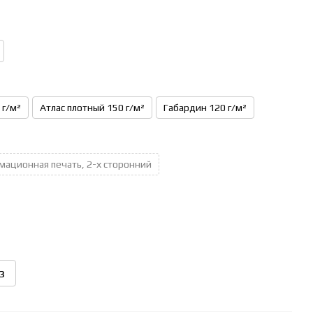
 г/м²
Атлас плотный 150 г/м²
Габардин 120 г/м²
мационная печать, 2-х сторонний
з