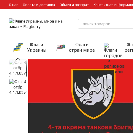
Перейти к основному контенту
О нас
Оплата и доставка
Обмен и возврат
Контактная информац
Флаги
Флаги
Фл
Украины
стран мира
рег