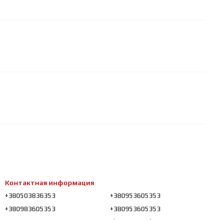
Контактная информация
+380503836353
+380953605353
+380983605353
+380953605353