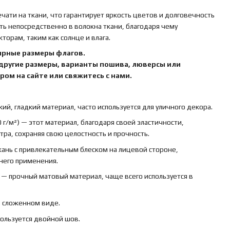
ати на ткани, что гарантирует яркость цветов и долговечность
ть непосредственно в волокна ткани, благодаря чему
орам, таким как солнце и влага.
ярные размеры флагов.
 другие размеры, варианты пошива, люверсы или
ом на сайте или свяжитесь с нами.
кий, гладкий материал, часто используется для уличного декора.
 г/м²) — этот материал, благодаря своей эластичности,
ра, сохраняя свою целостность и прочность.
ткань с привлекательным блеском на лицевой стороне,
ннего применения.
) — прочный матовый материал, чаще всего используется в
в сложенном виде.
пользуется двойной шов.