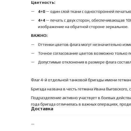
Цветность:
4+0
— один слой ткани с односторонней печатью,
4+4
— печать с двух сторон, обеспечивающая 10
изображение на обратной стороне зеркальное.
ВАЖНО:
Оттенки цветов флага могут незначительно изме
Точное согласование цветов возможно только п
Допустимые отклонения в размере флага составл
Флаг 4-й отдельной танковой бригады имени гетмана
Бригада названа в честь гетмана Ивана Выговского,
Подразделение активно участвует в боевых действи
года бригада отличилась в важных операциях, прод
Доставка