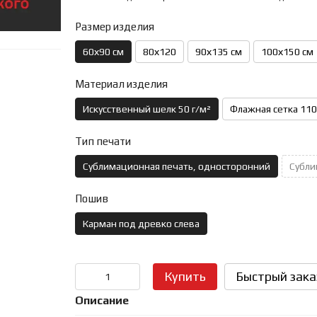
Размер изделия
60х90 см
80х120
90х135 см
100х150 см
Материал изделия
Искусственный шелк 50 г/м²
Флажная сетка 110
Тип печати
Сублимационная печать, односторонний
Субли
Пошив
Карман под древко слева
Купить
Быстрый зака
Описание