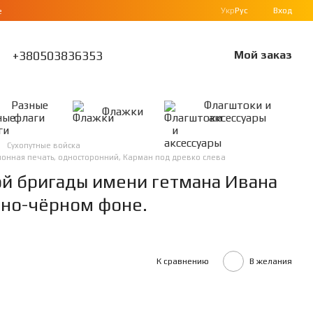
Укр
Рус
Вход
е
+380503836353
Мой заказ
Разные
Флагштоки и
Флажки
флаги
аксессуары
Сухопутные войска
ационная печать, односторонний, Карман под древко слева
ой бригады имени гетмана Ивана
сно-чёрном фоне.
К сравнению
В желания