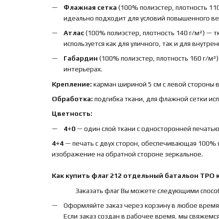
Флажная сетка
(100% полиэстер, плотность 110
идеально подходит для условий повышенного вет
Атлас
(100% полиэстер, плотность 140 г/м²) — 
используется как для уличного, так и для внутре
Габардин
(100% полиэстер, плотность 160 г/м²
интерьерах.
Крепление:
карман шириной 5 см с левой стороны 
Обработка:
подгибка ткани, для флажной сетки ис
Цветность:
4+0
— один слой ткани с односторонней печатью,
4+4
— печать с двух сторон, обеспечивающая 100% 
изображение на обратной стороне зеркальное.
Как купить
флаг
212 отдельный батальон ТРО 
Заказать флаг Вы можете следующими спосо
Оформляйте заказ через корзину в любое время
Если заказ создан в рабочее время, мы свяжемся 