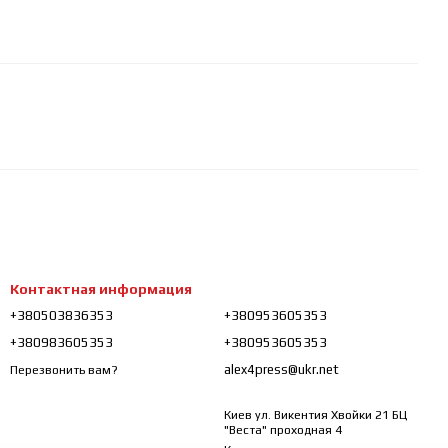
Контактная информация
+380503836353
+380953605353
+380983605353
+380953605353
alex4press@ukr.net
Перезвонить вам?
Киев ул. Викентия Хвойки 21 БЦ
"Веста" проходная 4