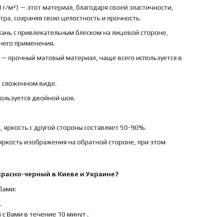
 г/м²) — этот материал, благодаря своей эластичности,
ра, сохраняя свою целостность и прочность.
ткань с привлекательным блеском на лицевой стороне,
ннего применения.
) — прочный матовый материал, чаще всего используется в
в сложенном виде.
пользуется двойной шов.
 яркость с другой стороны составляет 50-90%.
яркость изображения на обратной стороне, при этом
красно-черный
в Киеве и Украине?
бами:
.
с Вами в течение 10 минут .