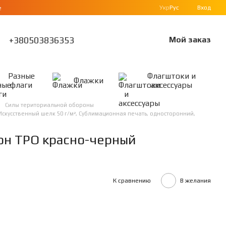
Укр
Рус
Вход
е
+380503836353
Мой заказ
Разные
Флагштоки и
Флажки
флаги
аксессуары
Силы териториальной обороны
Искусственный шелк 50 г/м², Сублимационная печать, односторонний,
он ТРО красно-черный
К сравнению
В желания