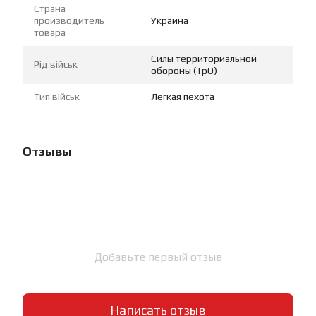
Страна
производитель
Украина
товара
Силы территориальной
Рід військ
обороны (ТрО)
Тип військ
Легкая пехота
Отзывы
Добавьте первый отзыв
Написать отзыв