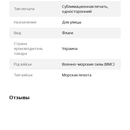
Сублимационная печать,
Тип печати
односторонний
Назначение
Для улицы
Вид
Флаги
Страна
производитель
Украина
товара
Рід військ
Военно-морские силы (ВМС)
Тип військ
Морская пехота
Отзывы