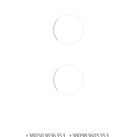
+380503836353
+380983605353