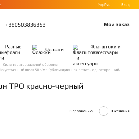
Укр
Рус
Вход
е
+380503836353
Мой заказ
Разные
Флагштоки и
Флажки
флаги
аксессуары
Силы териториальной обороны
Искусственный шелк 50 г/м², Сублимационная печать, односторонний,
он ТРО красно-черный
К сравнению
В желания