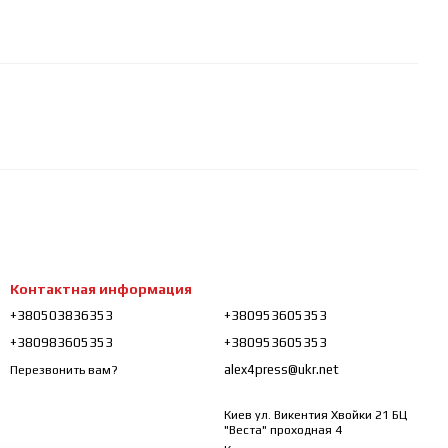
Контактная информация
+380503836353
+380953605353
+380983605353
+380953605353
alex4press@ukr.net
Перезвонить вам?
Киев ул. Викентия Хвойки 21 БЦ
"Веста" проходная 4