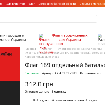
ия
Для клиентов
Блог
Договор публичной оферты
Отзывы о магазин
аги городов и
Флаги вооруженных
ионов Украины
сил Украины
Главная
Каталог
Флаги вооруженных сил Украины
Флаг 169 отдельный батальон ТРО красно-черный, 60х90 см, 
Карман под древко слева
Флаг 169 отдельный баталь
В наличии
Артикул: 4.2.4.01.01.v3.03
Оставить отзыв
312.0 грн
Оптовые цены от 3 единиц
Войти
для отображения накопительной скидки
%