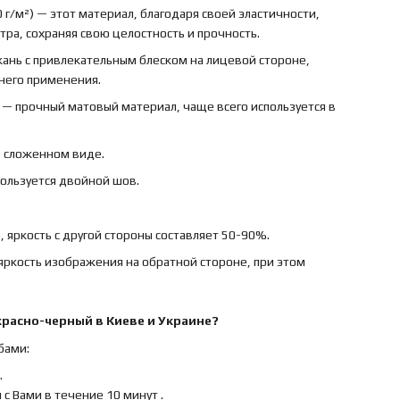
 г/м²) — этот материал, благодаря своей эластичности,
ра, сохраняя свою целостность и прочность.
ткань с привлекательным блеском на лицевой стороне,
ннего применения.
) — прочный матовый материал, чаще всего используется в
в сложенном виде.
пользуется двойной шов.
 яркость с другой стороны составляет 50-90%.
яркость изображения на обратной стороне, при этом
красно-черный
в Киеве и Украине?
бами:
.
с Вами в течение 10 минут .