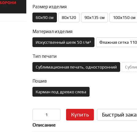
Размер изделия
60х90 см
80х120
90х135 см
100х150 см
Материал изделия
Искусственный шелк 50 г/м²
Флажная сетка 110
Тип печати
Сублимационная печать, односторонний
Субли
Пошив
Карман под древко слева
Купить
Быстрый зака
Описание