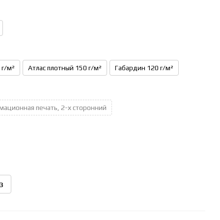
 г/м²
Атлас плотный 150 г/м²
Габардин 120 г/м²
мационная печать, 2-х сторонний
з