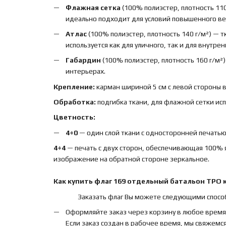
Флажная сетка
(100% полиэстер, плотность 110
идеально подходит для условий повышенного вет
Атлас
(100% полиэстер, плотность 140 г/м²) — 
используется как для уличного, так и для внутре
Габардин
(100% полиэстер, плотность 160 г/м²
интерьерах.
Крепление:
карман шириной 5 см с левой стороны 
Обработка:
подгибка ткани, для флажной сетки ис
Цветность:
4+0
— один слой ткани с односторонней печатью,
4+4
— печать с двух сторон, обеспечивающая 100% 
изображение на обратной стороне зеркальное.
Как купить
флаг
169 отдельный батальон ТРО 
Заказать флаг Вы можете следующими спосо
Оформляйте заказ через корзину в любое время
Если заказ создан в рабочее время, мы свяжемся 